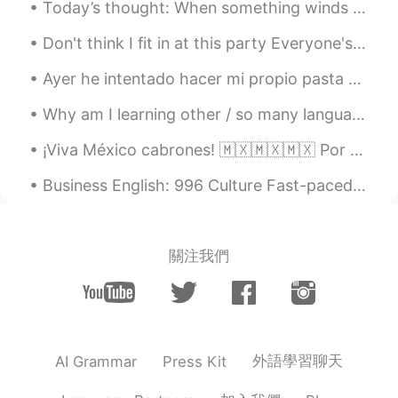
Today’s thought: When something winds down, it means something new is about to begin. 今天的想法： 有一...
Karme Gomez
2021.07.19 09:57
Don't think I fit in at this party Everyone's got so much to say, yeah I always feel like I'm nob...
ES
NL
Ayer he intentado hacer mi propio pasta otra vez, hacía mucho tiempo que no lo había intentado. A...
Es muy hermosa me encanta ❤
Why am I learning other / so many languages? Just to give you all a bit of background, I was bro...
Jana
2021.07.18 22:04
¡Viva México cabrones! 🇲🇽🇲🇽🇲🇽 Por acá tenemos las luces para el día de independencia en el edifi...
NL
JP
Schattig !
Business English: 996 Culture Fast-paced. 快节奏 Hectic. 忙碌的 Stressful. 压力大 Workload. 工作量 Workflow....
Salva
2021.07.18 21:28
ES
EN
關注我們
Es hermosaaaaaaa
Claudio
2021.07.18 21:16
ES
EN
Hoy he
g
u
ar
dado a la perrita de mi
外語學習聊天
AI Grammar
Press Kit
hermana porque mi hermana está de
vacaciones.