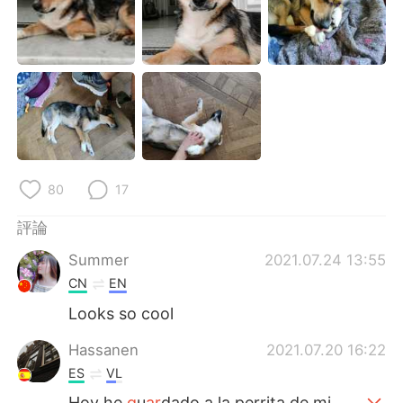
日本語
한국어
Русский
ไทย
Indonesia
Italiano
Türkçe
Tiếng Việt
Português
80
17
評論
Summer
2021.07.24 13:55
CN
EN
Looks so cool
Hassanen
2021.07.20 16:22
ES
VL
Hoy he
g
u
ar
dado a la perrita de mi