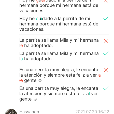
hermana porque mi hermana está de
vacaciones.
Hoy he
c
u
i
dado
a la perrita de mi
hermana porque mi hermana está de
vacaciones.
La perrita se llama Mila y mi hermana
l
e
ha adoptado.
La perrita se llama Mila y mi hermana
l
a
ha adoptado.
Es una perrita muy alegra, le encanta
la atención y siempre está feliz a ver
a
la
gente ☺
Es una perrita muy alegra, le encanta
la atención y siempre está feliz a
l
ver
gente ☺
Hassanen
2021.07.20 16:22