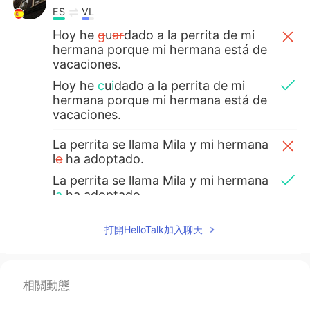
ES
VL
Hoy he
g
u
ar
dado a la perrita de mi
hermana porque mi hermana está de
vacaciones.
Hoy he
c
u
i
dado
a la perrita de mi
hermana porque mi hermana está de
vacaciones.
La perrita se llama Mila y mi hermana
l
e
ha adoptado.
La perrita se llama Mila y mi hermana
l
a
ha adoptado.
Es una perrita muy alegra, le encanta
打開HelloTalk加入聊天
la atención y siempre está feliz a ver
a
la
gente ☺
Es una perrita muy alegra, le encanta
相關動態
la atención y siempre está feliz a
l
ver
gente ☺