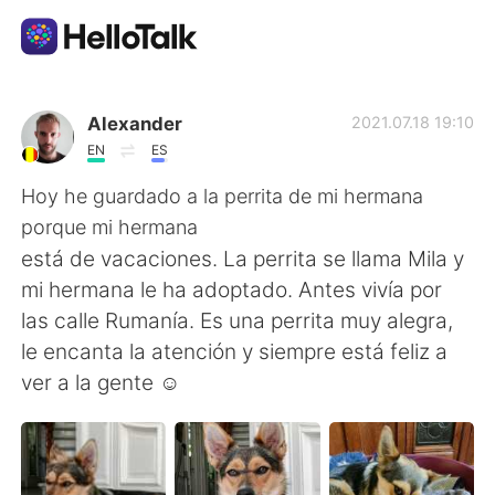
語言交換應用
Alexander
2021.07.18 19:10
EN
ES
AI Grammar Checker
Hoy he guardado a la perrita de mi hermana
porque mi hermana
繁體中文
está de vacaciones. La perrita se llama Mila y
mi hermana le ha adoptado. Antes vivía por
las calle Rumanía. Es una perrita muy alegra,
English
简体中文
le encanta la atención y siempre está feliz a
ver a la gente ☺
Español
العربية
Français
Deutsch