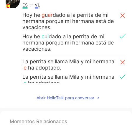
ES
VL
Hoy he
g
u
ar
dado a la perrita de mi
hermana porque mi hermana está de
vacaciones.
Hoy he
c
u
i
dado
a la perrita de mi
hermana porque mi hermana está de
vacaciones.
La perrita se llama Mila y mi hermana
l
e
ha adoptado.
La perrita se llama Mila y mi hermana
l
a
ha adoptado.
Es una perrita muy alegra, le encanta
Abrir HelloTalk para conversar
la atención y siempre está feliz a ver
a
la
gente ☺
Es una perrita muy alegra, le encanta
Momentos Relacionados
la atención y siempre está feliz a
l
ver
gente ☺