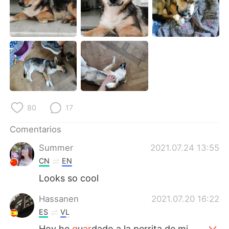
日本語
한국어
Русский
ไทย
Indonesia
Italiano
Türkçe
Tiếng Việt
Português
80
17
Comentarios
Summer
2021.07.24 13:55
CN
EN
Looks so cool
Hassanen
2021.07.20 16:22
ES
VL
Hoy he
g
u
ar
dado a la perrita de mi