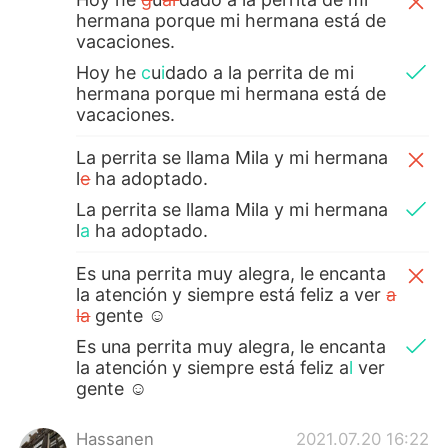
hermana porque mi hermana está de
vacaciones.
Hoy he
c
u
i
dado
a la perrita de mi
hermana porque mi hermana está de
vacaciones.
La perrita se llama Mila y mi hermana
l
e
ha adoptado.
La perrita se llama Mila y mi hermana
l
a
ha adoptado.
Es una perrita muy alegra, le encanta
la atención y siempre está feliz a ver
a
la
gente ☺
Es una perrita muy alegra, le encanta
la atención y siempre está feliz a
l
ver
gente ☺
Hassanen
2021.07.20 16:22