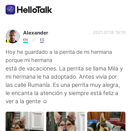
Aplicación de intercambio de idiomas
Alexander
2021.07.18 19:10
EN
ES
AI Grammar Checker
Hoy he guardado a la perrita de mi hermana
porque mi hermana
Español
está de vacaciones. La perrita se llama Mila y
mi hermana le ha adoptado. Antes vivía por
las calle Rumanía. Es una perrita muy alegra,
English
简体中文
le encanta la atención y siempre está feliz a
ver a la gente ☺
繁體中文
العربية
Français
Deutsch