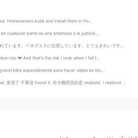
2021.07.18 22:04
live. Homeowners build and install them in fro...
 en cualquier parte es una amenaza a la justicia ...
2021.07.18 21:28
てもきれいですね。カナダに位置しているナイアガラの滝より5倍以上大きいです。 🇺🇸 Angel falls...
n too 💔 And that's the risk I took when I fell f...
gravel bike especialmente para hacer viajes en bic...
2021.07.18 21:16
发现了 不要说 found it. 你大概想说的是 realized. I realized I di...
mi hermana porque mi hermana está de
 hermana
,
porque mi hermana está de vacaciones.
na l
e h
a adopt
ado
.
ana la adopt
ó
.