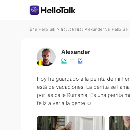
บ้าน HelloTalk
>
ช่วงเวลาของ Alexander บน HelloTalk
Alexander
EN
ES
Hoy he guardado a la perrita de mi h
está de vacaciones. La perrita se llam
por las calle Rumanía. Es una perrita m
feliz a ver a la gente ☺