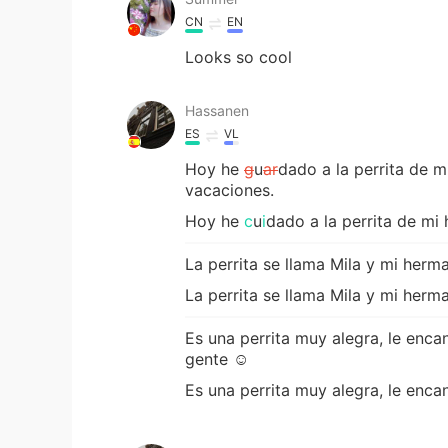
CN
EN
Looks so cool
Hassanen
ES
VL
Hoy he
g
u
ar
dado a la perrita de 
vacaciones.
Hoy he
c
u
i
dado
a la perrita de m
La perrita se llama Mila y mi herma
La perrita se llama Mila y mi herma
Es una perrita muy alegra, le encan
gente ☺
Es una perrita muy alegra, le encan