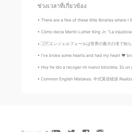
Jana
ช่วงเวลาที่เกี่ยวข้อง
NL
JP
There are a few of these little libraries where I 
Schattig !
Cómo decía Martin Luther King Jr: “La injusticia
Salva
🇯🇵エンジェルフォールは世界の最大の滝で知られています。ベネズエラに位置しています。と
ES
EN
Es hermosaaaaaaa
I've broke some hearts and had my heart ♥️ broke
Hoy he ido a recoger mi nuevo bicicleta. Es un 
Claudio
ES
EN
Common English Mistakes. 中式英语错误 Realized. 
Hoy he
g
u
ar
dado a la perrita de 
vacaciones.
Hoy he
c
u
i
dado a la perrita de mi
La perrita se llama Mila y mi herma
La perrita se llama Mila y mi herm