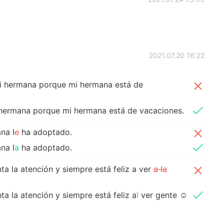
2021.07.20 16:22
mi hermana porque mi hermana está de
i hermana porque mi hermana está de vacaciones.
na l
e
ha adoptado.
na l
a
ha adoptado.
ta la atención y siempre está feliz a ver
a la
ta la atención y siempre está feliz a
l
ver gente ☺