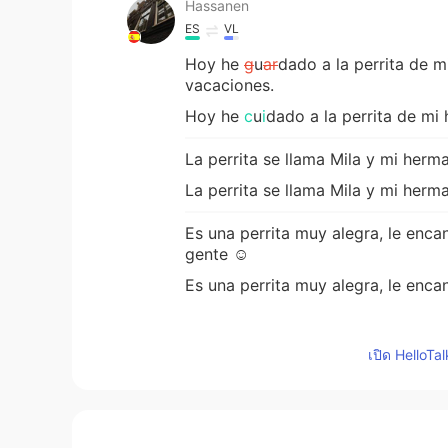
Hassanen
ES
VL
Hoy he
g
u
ar
dado a la perrita de 
vacaciones.
Hoy he
c
u
i
dado
a la perrita de m
La perrita se llama Mila y mi herma
La perrita se llama Mila y mi herma
Es una perrita muy alegra, le encan
gente ☺
Es una perrita muy alegra, le encan
Karme Gomez
เปิด HelloTa
ES
NL
Es muy hermosa me encanta ❤