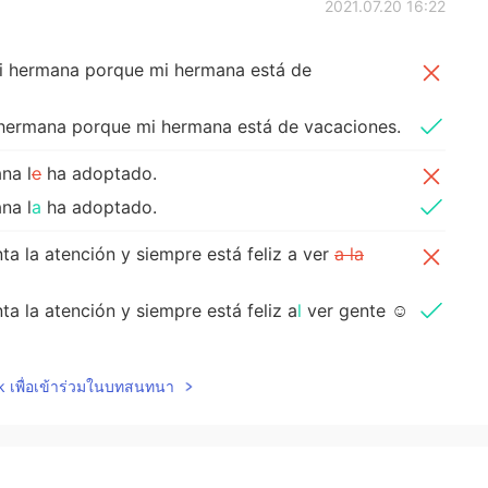
2021.07.20 16:22
mi hermana porque mi hermana está de
i hermana porque mi hermana está de vacaciones.
na l
e
ha adoptado.
na l
a
ha adoptado.
ta la atención y siempre está feliz a ver
a la
ta la atención y siempre está feliz a
l
ver gente ☺
2021.07.19 09:57
lk เพื่อเข้าร่วมในบทสนทนา