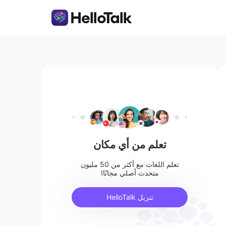
تعلم من أي مكان
تعلم اللغات مع أكثر من 50 مليون
متحدث أصلي مجانًا!
تنزيل HelloTalk