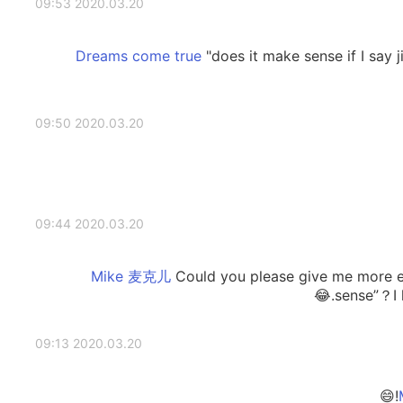
2020.03.20 09:53
"does it make sense if I say 
2020.03.20 09:50
2020.03.20 09:44
Could you please give me more 
sense”？I 
2020.03.20 09:13