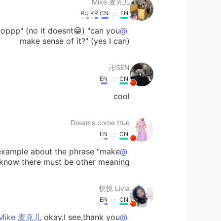
Mike 麦克儿
RU
KR
CN
EN
jioppp" (no it doesnt😁) "can you
@Dreams come true
make sense of it?" (yes I can)
卍SEN
EN
CN
cool
Dreams come true
EN
CN
example about the phrase “make
@Mike 麦克儿
know there must be other meaning.😂
悦悦 Livia
EN
CN
okay,I see,thank you!😄
@Mike 麦克儿