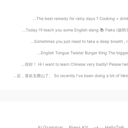
The best remedy for rainy days ? Cooking + drinki
Today I’ll teach you some English slang 📚 Flake (放鸽子
2020.03.20 07:32
Sometimes you just need to take a deep breath , rel
Do you unders
English Tongue Twister Burger King The bigger t
2020.03.20 07:27
你好！ Hi I want to learn Chinese very badly! Please hel
最近、ハイキングにハマりました。 最近，喜欢去爬山了。 So recently I’ve been doing
thanks a lot for shar
2020.03.20 07:26
2020.03.20 07:26
AI Grammar
Press Kit
موقع HelloTalk