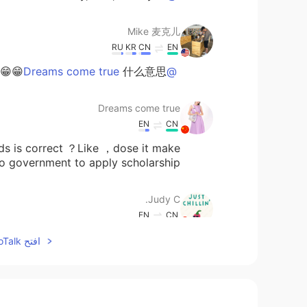
Mike 麦克儿
RU
KR
CN
EN
什么意思😁😁
@Dreams come true
Dreams come true
EN
CN
ods is correct ？Like ，dose it make
to government to apply scholarship.
Judy C.
EN
CN
 其实是很有礼貌的表达，潜意思是
@LLR
افتح HelloTalk للانضمام الى المحادثة
而不是听的人理解有问题。但直翻成英
文，反而变rude了😂
kayla