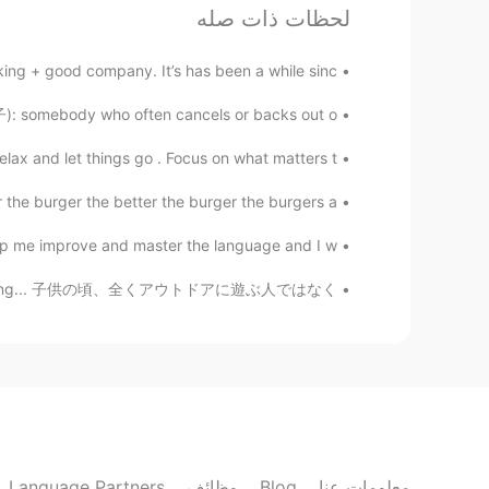
لحظات ذات صله
EN
CN
The same world,the same parent😊
ng + good company. It’s has been a while sinc...
): somebody who often cancels or backs out o...
Judy C.
EN
CN
ax and let things go . Focus on what matters t...
tand? 在这种语境下，会不会听起来更糟糕？
he burger the better the burger the burgers a...
LLR
p me improve and master the language and I w...
EN
CN
 a bit of hiking... 子供の頃、全くアウトドアに遊ぶ人ではなく、...
ing this with us, it's very useful😃
@Mike 麦克儿
zoe
EN
CN
Got it 👌
Language Partners
وظائف
Jane
Blog
معلومات عنا