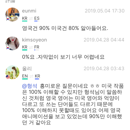
評論
日本語
한국어
eunmi
2019.05.04 17:30
Русский
ไทย
KR
ES
영국건 90% 미국건 80% 알아들어요.
Indonesia
Italiano
kimsoyeon
2019.04.28 04:44
Türkçe
Tiếng Việt
KR
FR
0%요 .자막없이 보기 너무 어렵네요
Português
올리
2019.04.28 03:43
EN
KR
@형석
흥미로운 질문이네요 ㅎㅎ 미국 작품
은 100% 이해할 수 있지만 형석님이 말씀하
신 것처럼 영국 영어는 미국 영어와 억양이
다르고 또 쓰는 단어들도 다르기 때문에
100% 이해하지 못할때도 있어요 어제 영국
애니메이션을 보고 있었는데 90%만 이해했
던 거 같아요