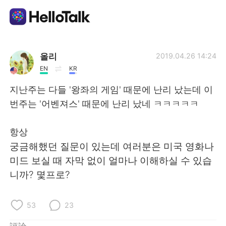
語言交換應用
올리
2019.04.26 14:24
EN
KR
AI Grammar Checker
지난주는 다들 '왕좌의 게임' 때문에 난리 났는데 이
번주는 '어벤져스' 때문에 난리 났네 ㅋㅋㅋㅋㅋ
繁體中文
항상
궁금해했던 질문이 있는데 여러분은 미국 영화나
English
简体中文
미드 보실 때 자막 없이 얼마나 이해하실 수 있습
니까? 몇프로?
Español
العربية
Français
Deutsch
53
23