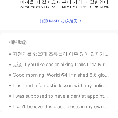
어려울 거 같아요 대본이 거의 다 일반인이
실제 회화에서 쓰는 말이 아니고 좀 복잡한
내용이라 사실 영어 공부로는 별로 추천하고
싶지 않아요 ㅋㅋㅋ 유튜브가 나요
打開HelloTalk加入聊天
suh.haedong
2019.04.26 21:18
KR
EN
相關動態
자막 없이 보는 건 mission impossible이네
요. 😭
자전거를 했을때 조류들이 아주 많이 갑자기 올라갔다. 내가 그렇게 무서운지 몰랐다 :) 제발 돌아와!! 예쁘게 보고싶다 ㅠㅠㅠ Zoom in for clear view o...
テー
2019.04.26 16:00
🇺🇸 If you like easier hiking trails I really recommend Snow Canyon State Park in Utah. In one da...
KR
JP
Good morning, World 🌎! I finished 8.6 glorious miles this morning!!! I think I have found my new...
요즘은 영어자막으로 보는데, 어려운 주제가
아니면 7-80% 정도, 완전 무자막이면 4-
I just had a fantastic lesson with my online students who I’ve been teaching for over 6 months no...
50% 정도 되는 것 같아요.
I was supposed to have a dentist appointment next week, but the dentist office called today and r...
Min
2019.04.26 15:26
KR
FR
I can’t believe this place exists in my own country. 😍 It is good to explore your own backyard! 🇬🇧
60~70% but things would be different