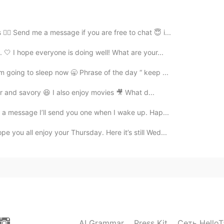
2019.04.26 15:22
‍♀️ Send me a message if you are free to chat 😇 i...
atching Averagers in Japan lol
. 🤍 I hope everyone is doing well! What are your...
2019.04.26 15:06
’m going to sleep now 🥱 Phrase of the day “ keep ...
our and savory 😆 I also enjoy movies 🎥 What d...
r a message I’ll send you one when I wake up. Hap...
2019.04.26 14:46
 you all enjoy your Thursday. Here it’s still Wed...
2019.04.26 14:36
AI Grammar
Press Kit
Сеть HelloT