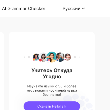
AI Grammar Checker
Русский
Учитесь Откуда
Угодно
Изучайте языки с 50 и более
миллионами носителей языка
бесплатно!
Скачать HelloTalk