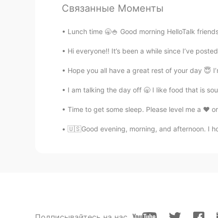
Связанные Моменты
JUNE
KR
JP
ES
Lunch time 🥱🍚 Good morning HelloTalk friends 
I will test my self next week by w
Hi everyone!! It’s been a while since I’ve posted
Joshua Choi
Hope you all have a great rest of your day 😇 I
KR
EN
JP
ES
I am talking the day off 🥱 I like food that is s
50%
Time to get some sleep. Please level me a ❤️ o
ミヌ
🇺🇸Good evening, morning, and afternoon. I hope
KR
JP
애니메이션은 70-80?
승용スンヨンSeungyong
KR
JP
10프로..?😭😭
Подписывайтесь на нас