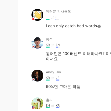
여러분 감사해요
JP
SL
I can only catch bad words🤗
형석
KR
EN
원어민은 100퍼센트 이해하나요? 미
아서요
Andy. Jin
KR
JP
60%면 고마운 작품
올리
EN
KR