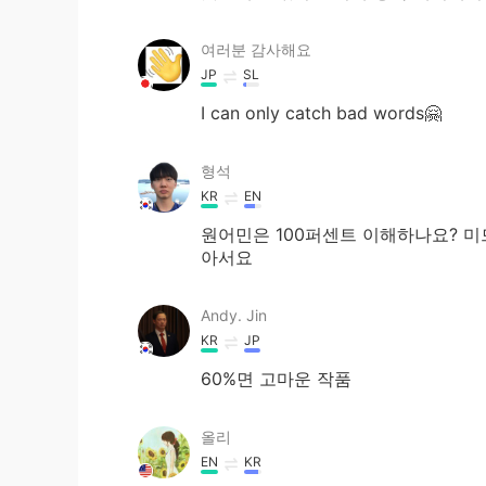
여러분 감사해요
JP
SL
I can only catch bad words🤗
형석
KR
EN
원어민은 100퍼센트 이해하나요? 미
아서요
Andy. Jin
KR
JP
60%면 고마운 작품
올리
EN
KR