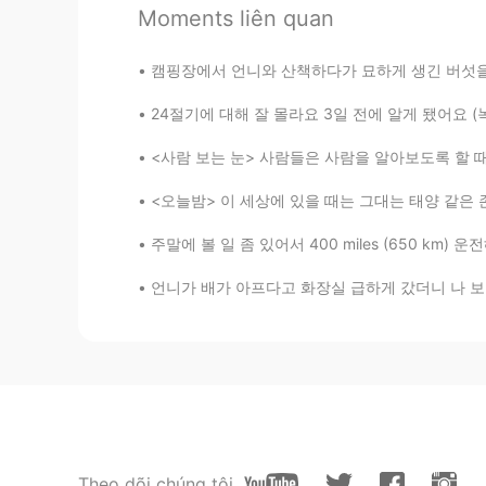
Moments liên quan
JUNE
KR
JP
ES
캠핑장에서 언니와 산책하다가 묘하게 생긴 버섯을 관찰하려고 잠깐 멈췄는데 뒤에
I will test my self next week by w
24절기에 대해 잘 몰라요 3일 전에 알게 됐어요 (녹차 얘기 하다가 ㅋㅋㅋ 헬
Joshua Choi
<사람 보는 눈> 사람들은 사람을 알아보도록 할 때 주로 숫자 얘기를 많이 
KR
EN
JP
ES
<오늘밤> 이 세상에 있을 때는 그대는 태양 같은 존재였었다 그대가 존재하는
50%
주말에 볼 일 좀 있어서 400 miles (650 km) 운전해야 됐었는데 
ミヌ
언니가 배가 아프다고 화장실 급하게 갔더니 나 보고 "put on some s
KR
JP
애니메이션은 70-80?
승용スンヨンSeungyong
KR
JP
10프로..?😭😭
Theo dõi chúng tôi