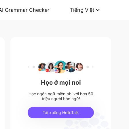
AI Grammar Checker
Tiếng Việt
Học ở mọi nơi
Học ngôn ngữ miễn phí với hơn 50
triệu người bản ngữ!
Tải xuống HelloTalk