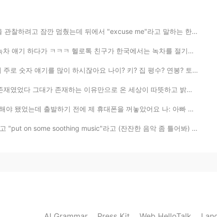
2019.04.26 15:22
서 "excuse me"라고 말하는 한 여자의 목소리가 들렸다 버섯 건들지 말라고 혼날 줄 알았는...
atching Averagers in Japan lol
로톡 친구가 한국에서는 녹차를 절기별로 분류한다고 해서요) 요즘 계절에 대한 글을 종종 올리고 ...
2019.04.26 15:06
하시잖아요 나이? 키? 집 평수? 연봉? 토익 점수? 등등 그런데 그런 걸 알아봤자 솔직히 그 ...
 이유만으로 온 세상이 따뜻하고 밝았다 허나 햇빛이 눈부셔서 제대로 바라보지는 못했다 널리 ...
출발하기 전에 제 휴대폰을 꺼놓았어요 나: 아빠 내 폰 어딨어? 아빠: 여깄어. 왜? 나: 내가...
2019.04.26 14:46
oothing music"라고 (잔잔한 음악 좀 틀어봐) 부탁해서 Adele 음악 틀어놨어요 ㅋㅋ...
2019.04.26 14:36
AI Grammar
Press Kit
Web HelloTalk
Lan