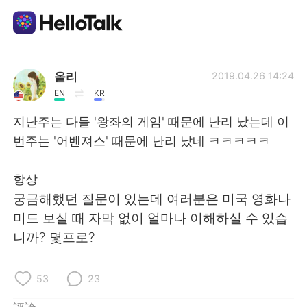
語言交換應用
올리
2019.04.26 14:24
EN
KR
AI Grammar Checker
지난주는 다들 '왕좌의 게임' 때문에 난리 났는데 이
번주는 '어벤져스' 때문에 난리 났네 ㅋㅋㅋㅋㅋ
繁體中文
항상
궁금해했던 질문이 있는데 여러분은 미국 영화나
English
简体中文
미드 보실 때 자막 없이 얼마나 이해하실 수 있습
니까? 몇프로?
Español
العربية
Français
Deutsch
53
23