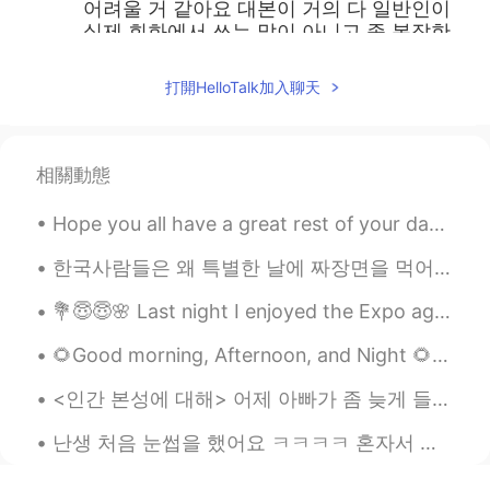
어려울 거 같아요 대본이 거의 다 일반인이
실제 회화에서 쓰는 말이 아니고 좀 복잡한
내용이라 사실 영어 공부로는 별로 추천하고
싶지 않아요 ㅋㅋㅋ 유튜브가 나요
打開HelloTalk加入聊天
suh.haedong
2019.04.26 21:18
KR
EN
相關動態
자막 없이 보는 건 mission impossible이네
요. 😭
Hope you all have a great rest of your day 😇 I’m going to sleep now 🥱 Phrase of the day “ keep ...
テー
2019.04.26 16:00
한국사람들은 왜 특별한 날에 짜장면을 먹어요? 졸업이나 이사 가는 날에 짜장면 먹는다고 들었어요 (오늘은 블랙데이라서 먹는 사람들도 있고 ㅋㅋ) 일본에서는 시험 보기 전에 ...
KR
JP
💐😇😇🌸 Last night I enjoyed the Expo again and meet with my friends for Arizona. So happy to eat an...
요즘은 영어자막으로 보는데, 어려운 주제가
아니면 7-80% 정도, 완전 무자막이면 4-
🌻Good morning, Afternoon, and Night 🌻 Please don’t let anyone get you down. Remember to wake up ...
50% 정도 되는 것 같아요.
<인간 본성에 대해> 어제 아빠가 좀 늦게 들어와서 저는 엄마랑 먼저 저녁식사를 했어요 아빠가 혼자 먹기 싫다고 같이 있어주라고 달래서 아빠가 저녁 먹고 축구 보면서 제가 ...
Min
2019.04.26 15:26
KR
FR
난생 처음 눈썹을 했어요 ㅋㅋㅋㅋ 혼자서 한게 아니고 친구가 해주고 싶다고 해줬어요 제가 몇개월 전에 '첫체험' 기록장을 만들었어요 뭔가 삶이 지루하다고 느껴질때 저에게 ...
60~70% but things would be different