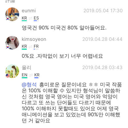
評論
日本語
한국어
eunmi
2019.05.04 17:30
Русский
ไทย
KR
ES
영국건 90% 미국건 80% 알아들어요.
Indonesia
Italiano
kimsoyeon
2019.04.28 04:44
Türkçe
Tiếng Việt
KR
FR
0%요 .자막없이 보기 너무 어렵네요
Português
올리
2019.04.28 03:43
EN
KR
@형석
흥미로운 질문이네요 ㅎㅎ 미국 작품
은 100% 이해할 수 있지만 형석님이 말씀하
신 것처럼 영국 영어는 미국 영어와 억양이
다르고 또 쓰는 단어들도 다르기 때문에
100% 이해하지 못할때도 있어요 어제 영국
애니메이션을 보고 있었는데 90%만 이해했
던 거 같아요