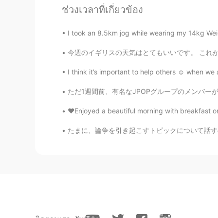
ช่วงเวลาที่เกี่ยวข้อง
@mary
It’s what?
I took an 8.5km jog while wearing my 14kg Weig
Arash
FA
EN
今週のイギリスの天気はとてもいいです。 これが私が住んでいる場所です。 築130年の戸
Hope to be there someday😔
I think it’s important to help others ☺️ when we 
ただ1週間前、有名なJPOPグループのメンバーが同僚になって凄いことになったの。アイド
Arash
FA
EN
❤️Enjoyed a beautiful morning with breakfast on
Chicago, Chicago, that toddlin' to
たまに、論争を引き起こすトピックについて話すのことが好きです。飛行機でParasiteの
Bet your bottom dollar you'll lose
Sunday couldn't shut down On State
things they don't do on Broadway T
he danced with his wife In Chica
toddlin' town Chicago, Chicago, I'
you'll lose the blues In Chicago, 
On State Street that great street I
Broadway They have the time the ti
wife In Chicago Chicago Chicago,