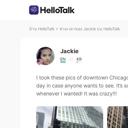
บ้าน HelloTalk
>
ช่วงเวลาของ Jackie บน HelloTalk
Jackie
EN
KR
I took these pics of downtown Chicag
day in case anyone wants to see. It’s 
whenever I wanted! It was crazy!!!