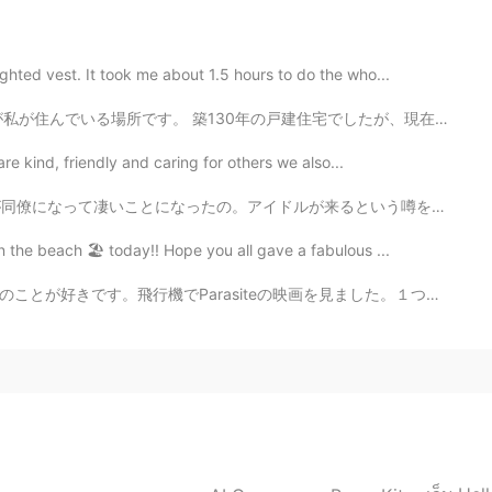
hted vest. It took me about 1.5 hours to do the who...
2020.05.08 05:28
建住宅でしたが、現在は14戸のマンションです。 私はここに住むことができてとても幸運ですが、それは幽霊かもし...
are kind, friendly and caring for others we also...
ルが来るという噂を聞いてから、テンション上がってきたんやけど、予想以上にいい人やった。 彼は言うまでもない...
2020.05.08 05:28
 the beach 🏖 today!! Hope you all gave a fabulous ...
wn Chicago, Chicago, I will show you around I love it
映画を見ました。１つの面白いアジアの社会のことを示しました。なんか、私たちは西洋の標準が常に最高であると信...
 the blues In Chicago, Chicago The town that Billy
 Street that great street I just want to say They do
hey have a time, the time of their life I saw a man,
go, Chicago my hometown Chicago, Chicago, that
ll show you around I love it Bet your bottom dollar
Chicago The town that Billy Sunday couldn't shut down
 just want to say They do things that they don't do on
me of their life I saw a man and he danced with his
 that's my hometown