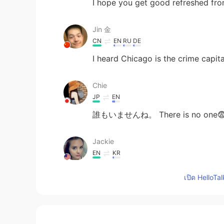
I hope you get good refreshed fro
Jin 金
CN
EN
RU
DE
I heard Chicago is the crime capita
Chie
JP
EN
誰もいませんね。 There is no one
Jackie
EN
KR
@Kathy Park
I’m not sure. Sounds l
เปิด HelloTa
is!
Jackie
EN
KR