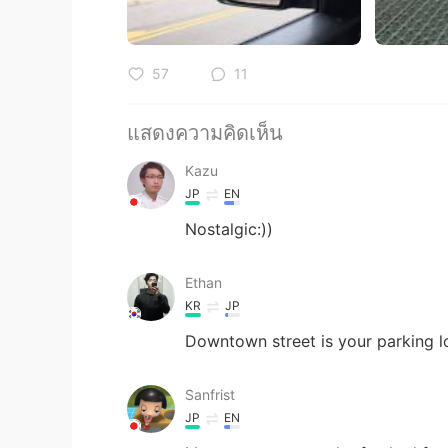
57
11
แสดงความคิดเห็น
Kazu
JP
EN
Nostalgic:))
Ethan
KR
JP
Downtown street is your parking l
Sanfrist
JP
EN