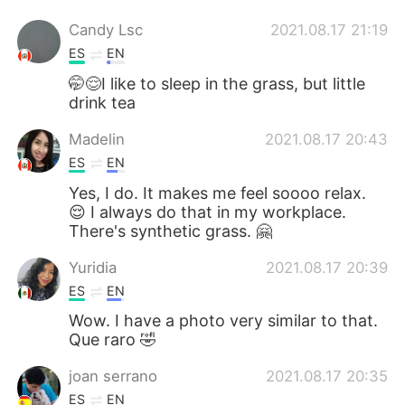
Candy Lsc
2021.08.17 21:19
ES
EN
🤭😌I like to sleep in the grass, but little
drink tea
Madelin
2021.08.17 20:43
ES
EN
Yes, I do. It makes me feel soooo relax.
😌 I always do that in my workplace.
There's synthetic grass. 🤗
Yuridia
2021.08.17 20:39
ES
EN
Wow. I have a photo very similar to that.
Que raro 🤣
joan serrano
2021.08.17 20:35
ES
EN