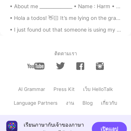
ES
EN
About me ______________ • Name : Harm • Age : 19 • Where are you from : the Netherlands (Holla...
patron🔥
Hola a todos! 👋🏻 It’s me lying on the grass, now I’m home drinking some hot tea 🍵 Do you like...
I just found out that someone is using my photo's and is pretending to be me just so he can scam ...
ติดตามเรา
AI Grammar
Press Kit
เว็บ HelloTalk
Language Partners
งาน
Blog
เกี่ยวกับ
เรียนภาษากับเจ้าของภาษา
เปิดแอป