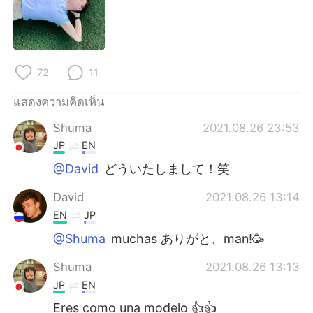
Deutsch
日本語
한국어
Русский
72
11
Indonesia
Italiano
แสดงความคิดเห็น
Türkçe
Tiếng Việt
Shuma
2021.08.26 23:53
Português
JP
EN
@David
どういたしまして！笑
David
2021.08.26 13:14
EN
JP
@Shuma
muchas ありがと、man!🥳
Shuma
2021.08.26 13:13
JP
EN
Eres como una modelo 👍👍