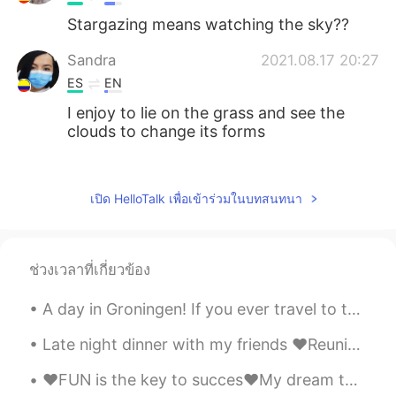
Stargazing means watching the sky??
Sandra
2021.08.17 20:27
ES
EN
I enjoy to lie on the grass and see the
clouds to change its forms
Anna Karen Monrreal
2021.08.17 20:22
ES
EN
เปิด HelloTalk เพื่อเข้าร่วมในบทสนทนา
I like lying on the grass and the smell of
wet grass 💚 wuuuuuuuu
ช่วงเวลาที่เกี่ยวข้อง
Itzel
2021.08.17 20:21
ES
EN
A day in Groningen! If you ever travel to the Netherlands I highly recommend visiting the city G...
I love lying on the grass and looking at
the sky😃
Late night dinner with my friends ❤️Reunion ❤️Turkish food❤️ Amsterdam west vs south❤️ Wednesday...
❤️FUN is the key to succes❤️My dream team❤️love my job❤️ dinner & drinks & candy’s after work ❤️🤣...
Marco
2021.08.17 20:17