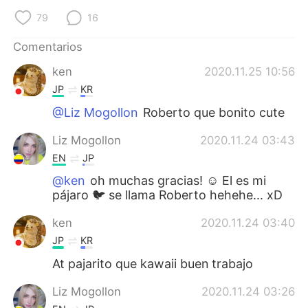
79
16
Comentarios
ken
2020.11.25 10:56
JP
KR
@Liz Mogollon
Roberto que bonito cute
Liz Mogollon
2020.11.24 03:43
EN
JP
@ken
oh muchas gracias! ☺️ El es mi
pájaro 🐦 se llama Roberto hehehe... xD
ken
2020.11.24 03:40
JP
KR
At pajarito que kawaii buen trabajo
Liz Mogollon
2020.11.24 03:26