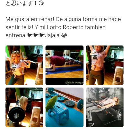
日本語
한국어
と思います！😋
Русский
ไทย
Me gusta entrenar! De alguna forma me hace
sentir feliz! Y mi Lorito Roberto también
Indonesia
Italiano
entrena 🐦🐦🐦Jajaja 😂
Türkçe
Tiếng Việt
Português