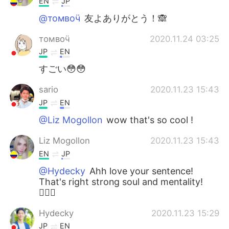
EN
JP
@томвоӵ
友よありがとう！🙈
томвоӵ
2020.11.24 03:25
JP
EN
すごい😳😳
sario
2020.11.23 15:43
JP
EN
@Liz Mogollon
wow that's so cool !
Liz Mogollon
2020.11.23 15:43
EN
JP
@Hydecky
Ahh love your sentence!
That's right strong soul and mentality!
🏋🏼‍♀️
Hydecky
2020.11.23 15:29
JP
EN