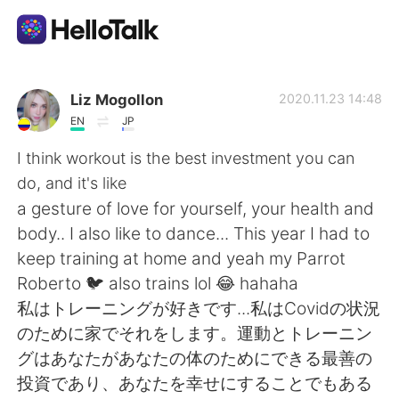
Aplicación de intercambio de idiomas
Liz Mogollon
2020.11.23 14:48
EN
JP
AI Grammar Checker
I think workout is the best investment you can
do, and it's like
Español
a gesture of love for yourself, your health and
body.. I also like to dance... This year I had to
keep training at home and yeah my Parrot
English
简体中文
Roberto 🐦 also trains lol 😂 hahaha
私はトレーニングが好きです...私はCovidの状況
繁體中文
العربية
のた​​めに家でそれをします。運動とトレーニン
グはあなたがあなたの体のためにできる最善の
Français
Deutsch
投資であり、あなたを幸せにすることでもある