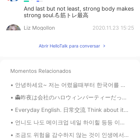
And last but not least, strong body makes
strong soul.💪筋トレ最高
Liz Mogollon
2020.11.23 15:25
EN
JP
Abrir HelloTalk para conversar
@sario
yeah I teach here art class and
it's my improvised gym lol 😂 hahaha
Liz Mogollon
2020.11.23 15:24
Momentos Relacionados
EN
JP
@Mayumi
oh really? I didn't know
안녕하세요~ 저는 어렸을때부터 한국어를 많이 들었던 영어 원어민입니다. (한국계 미국인.) 한국 원어민과 대화를 많이 나누면서 한국에 있는 영어 수업과 선생님이 가끔 틀리게 ...
Japanese girls skip workouts for that
reason... Yeah I understand .. Well there's
👻昨夜は会社のハロウィンパーティーだった 👻 同僚は色々なコスチュームを着たから、最初は多くの人を認識しませんでした！でも、誰も私を認識しない🤣 私はスパイダーマンだった 笑 昨日はパーティー...
a misconception that if woman do
Everyday English. 日常交流 Think about it. 你想一想 Can you think about it? 你想一想 Ill let you think abou...
weightlifting will be super muscular and
that's no true... ☺️ Hehehe well bodies of
언니도 나도 메이크업 네일 하이힐 등등 이런거 잘 안해요 꾸미는 게 시간 많이 걸리고 불편하니까 귀찮아서 그냥 아예 안 하게 돼요 ㅋㅋㅋㅋ 그래서 집 돌아왔을 때 언니가 뜬...
Latin woman are different... But not
matter the body or your shape, as you
조금도 위험을 감수하지 않는 것이 인생에서 가장 위험한 일일 것이라 믿는다. 我相信，一点危险都无法忍受才是人生最大的危机。 语言点： 감수하다【动】忍受，甘于接受 위험하다【形】 危...
feel happy with yourself and be healthy is