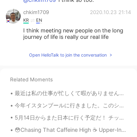
chkim1709
2020.10.23 21:14
KR
EN
I think meeting new people on the long
journey of life is really our real life
Open HelloTalk to join the conversation
Related Moments
最近は私の仕事が忙しくて暇がありません。私はガラス会社のマネージャーです。 会社には多くの責任があります。 仕事中はいつも日本語のビデオを見ています。 毎日、9時間ぐらいカンピューターモニターを...
今年イスタンブールに行きました。このシティはすごく綺麗し歴史的です。でも、たくさん詐欺師がいる! イスタンブールで食べ物がとても美味しい! ターキッシュデライトは私の好きなデザート。あまりにも...
5月14日からまた日本に行く予定だ！ チッケトもう買った！ けど。。。まだどこちゃんと行くの全然決まってない。誰かいいオススメがありますか? 東京と京都がいいんけど、もうたくさん行ったことある ...
😳Chasing That Caffeine High ☕️ Upper-Intermediate Source: HeadsUpEnglish.com 📑 https://youtu.be...