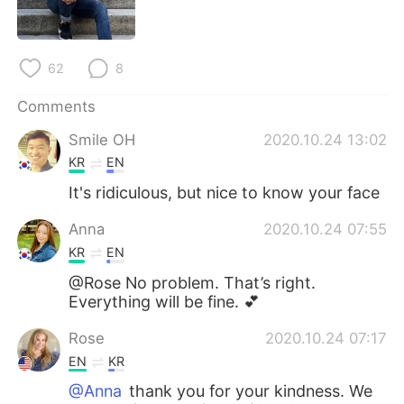
日本語
한국어
Русский
ไทย
62
8
Indonesia
Italiano
Comments
Smile OH
2020.10.24 13:02
Türkçe
Tiếng Việt
KR
EN
Português
It's ridiculous, but nice to know your face
Anna
2020.10.24 07:55
KR
EN
@Rose No problem. That’s right.
Everything will be fine. 💕
Rose
2020.10.24 07:17
EN
KR
@Anna
thank you for your kindness. We