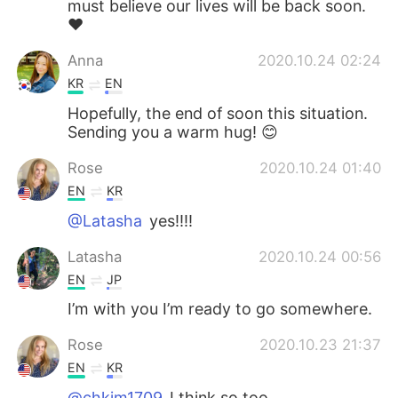
must believe our lives will be back soon.
❤️
Anna
2020.10.24 02:24
KR
EN
Hopefully, the end of soon this situation.
Sending you a warm hug! 😊
Rose
2020.10.24 01:40
EN
KR
@Latasha
yes!!!!
Latasha
2020.10.24 00:56
EN
JP
I’m with you I’m ready to go somewhere.
Rose
2020.10.23 21:37
EN
KR
@chkim1709
I think so too.