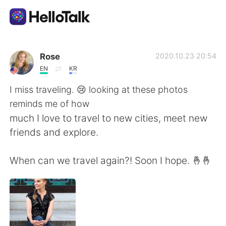
Language Exchange App
Rose
2020.10.23 20:54
EN
KR
AI Grammar Checker
I miss traveling. 😢 looking at these photos
reminds me of how
English
much I love to travel to new cities, meet new
friends and explore.
简体中文
繁體中文
When can we travel again?! Soon I hope. 🤞🤞
Español
العربية
Français
Deutsch