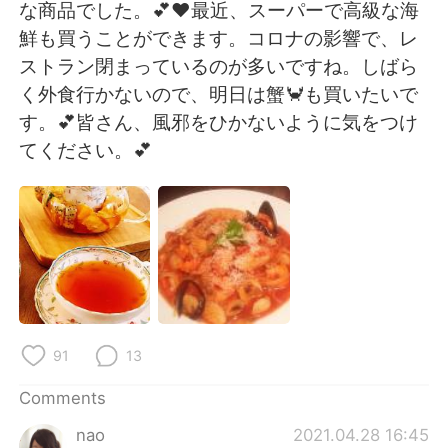
日本語
한국어
な商品でした。💕❤最近、スーパーで高級な海
鮮も買うことができます。コロナの影響で、レ
Русский
ไทย
ストラン閉まっているのが多いですね。しばら
く外食行かないので、明日は蟹🦀も買いたいで
Indonesia
Italiano
す。💕皆さん、風邪をひかないように気をつけ
てください。💕
Türkçe
Tiếng Việt
Português
91
13
Comments
nao
2021.04.28 16:45