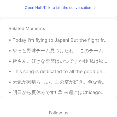
Open HelloTalk to join the conversation
しばらく外食行かないので、明日は蟹
🦀も買いたいです。
しばらく外食
には
行かないので、明日
は蟹🦀も買いたいです。
Related Moments
Today I'm flying to Japan! But the flight from Colorado to Narita is an 11 hour journey... That's...
ようこ葉子YOKO
2021.04.28 13:33
JP
EN
やっと野球チーム見つけたわ！ このチームでプレーするのは二回目だけど、スターティングメンバーと打順で1になった😅 6歳からずっと野球やったけど、軟式野球がまだまだ習ってきてない。 軟式はフィール...
免疫力アップするために、フルーツ
お
皆さん、好きな季節はいつですか😄 私は秋が1番好きです！春も好きですけど秋の青い空はとても綺麗だと思います！😍 これらは2018年秋に撮った写真です 📷 今年このような写真を撮るかどうか分かり...
茶
を作りました。
免疫力アップ
を
するために、フルーツ
This song is dedicated to all the good people around the world, especially to all my friends here...
ティー
を作りました。
天気が素晴らしい。この空が好き。色な青色がlもしろい。 自然な所に行ってこのベンチに座った。平和だった。ここでヤッホー出来る！ 今日だれかは僕の腕を見て質問した。「そのタトゥーにつて何が書い...
マンゴー🥭、パイナップル🍍、ドラゴ
明日から夏休みです! 😊 来週にはChicagoでかぞくやともだちを会ってから6月23日からはBostonに8月9日まで勉強する予定です。 先生として2ヵ月間休んでまた学生になりますね。 👩‍🏫...
ンフルーツと紅茶
と
一緒に飲むと、と
ても美味しいです。
マンゴー🥭、パイナップル🍍、ドラゴ
ンフルーツと紅茶
を
一緒に飲むと、と
Follow us