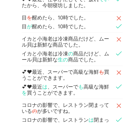
たから、今朝寝坊しました。
目
を
醒めたら、10時でした。
目
が
醒めたら、10時でした。
イカと小海老は冷凍商品だけど、ムー
ル貝は新鮮な商品でした。
イカと小海老は冷凍
の
商品だけど、ム
ール貝は新鮮な
生の
商品でした。
💕❤最近、スーパーで高級な海鮮
も
買
うことができます。
💕❤最近
は
、スーパーで
も
高級な海鮮
を
買うことができます。
コロナの影響で、レストラン閉まって
いる
の
が多いですね。
コロナの影響で、レストラン
は
閉まっ
ている
店
が多いですね。