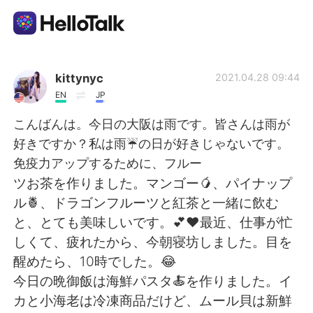
Language Exchange App
kittynyc
2021.04.28 09:44
EN
JP
AI Grammar Checker
こんばんは。今日の大阪は雨です。皆さんは雨が
好きですか？私は雨☔️の日が好きじゃないです。
English
免疫力アップするために、フルー
ツお茶を作りました。マンゴー🥭、パイナップ
ル🍍、ドラゴンフルーツと紅茶と一緒に飲む
简体中文
繁體中文
と、とても美味しいです。💕❤最近、仕事が忙
しくて、疲れたから、今朝寝坊しました。目を
Español
العربية
醒めたら、10時でした。😂
今日の晩御飯は海鮮パスタ🍝を作りました。イ
Français
Deutsch
カと小海老は冷凍商品だけど、ムール貝は新鮮