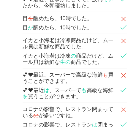
たから、今朝寝坊しました。
目
を
醒めたら、10時でした。
目
が
醒めたら、10時でした。
イカと小海老は冷凍商品だけど、ムー
ル貝は新鮮な商品でした。
イカと小海老は冷凍
の
商品だけど、ム
ール貝は新鮮な
生の
商品でした。
💕❤最近、スーパーで高級な海鮮
も
買
うことができます。
💕❤最近
は
、スーパーで
も
高級な海鮮
を
買うことができます。
コロナの影響で、レストラン閉まって
いる
の
が多いですね。
コロナの影響で、レストラン
は
閉まっ
ている
店
が多いですね。