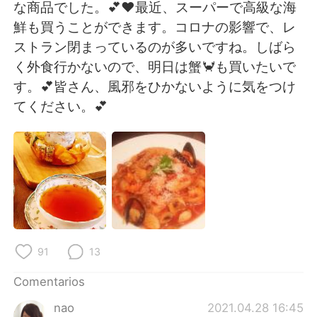
日本語
한국어
な商品でした。💕❤最近、スーパーで高級な海
鮮も買うことができます。コロナの影響で、レ
Русский
ไทย
ストラン閉まっているのが多いですね。しばら
く外食行かないので、明日は蟹🦀も買いたいで
Indonesia
Italiano
す。💕皆さん、風邪をひかないように気をつけ
てください。💕
Türkçe
Tiếng Việt
Português
91
13
Comentarios
nao
2021.04.28 16:45