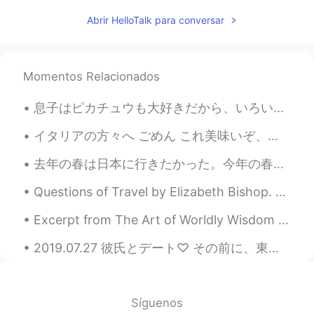
Abrir HelloTalk para conversar
しばらく外食行かないので、明日は蟹
🦀も買いたいです。
しばらく外食
には
行かないので、明日
は蟹🦀も買いたいです。
Momentos Relacionados
息子はピカチュウも大好きだから、いろいろなピカチュウの商品が持っています My son loves Pikachū, so he has various Pikachū merchandise....
ようこ葉子YOKO
2021.04.28 13:33
JP
EN
イタリアの方々へ ごめん これ美味いぞ、やっぱり。 To the good people of Italy, I’m sorry, But this is actually really go...
免疫力アップするために、フルーツ
お
去年の春は日本に行きたかった。今年の春は、またできなかった。😿 ラスベガスに行った時ホテルの中には植物園があります！美しいお花を見ました！✨💐🌷🌹桜のような木も見たけど、近づいたとき、本物じゃな...
茶
を作りました。
免疫力アップ
を
するために、フルーツ
Questions of Travel by Elizabeth Bishop. Part 5 of 5. 'Is it lack of imagination that makes us ...
ティー
を作りました。
Excerpt from The Art of Worldly Wisdom by Baltasar Gracián. cxcii Peaceful Life, a long Life. T...
マンゴー🥭、パイナップル🍍、ドラゴ
2019.07.27 彼氏とデート♡ その前に、東京へのチケットを買いに行った〜 三日間ぐらい東京にいるけど、まだ予定作ってない、、 おすすめな場所やイベントがあれば教えてください！！ あと...
ンフルーツと紅茶
と
一緒に飲むと、と
ても美味しいです。
マンゴー🥭、パイナップル🍍、ドラゴ
ンフルーツと紅茶
を
一緒に飲むと、と
Síguenos