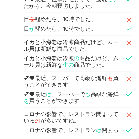
たから、今朝寝坊しました。
目
を
醒めたら、10時でした。
目
が
醒めたら、10時でした。
イカと小海老は冷凍商品だけど、ムー
ル貝は新鮮な商品でした。
イカと小海老は冷凍
の
商品だけど、ム
ール貝は新鮮な
生の
商品でした。
💕❤最近、スーパーで高級な海鮮
も
買
うことができます。
💕❤最近
は
、スーパーで
も
高級な海鮮
を
買うことができます。
コロナの影響で、レストラン閉まって
いる
の
が多いですね。
コロナの影響で、レストラン
は
閉まっ
ている
店
が多いですね。