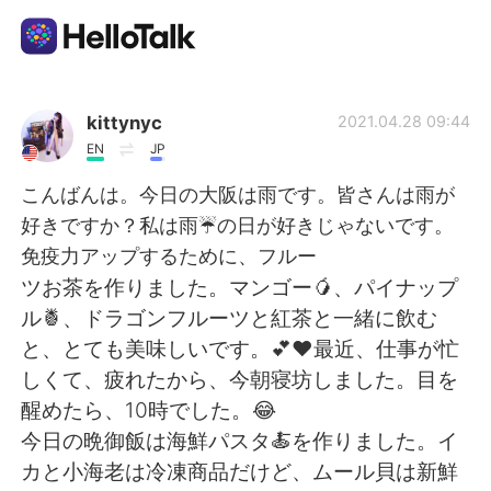
Aplikasi Pertukaran Bahasa
kittynyc
2021.04.28 09:44
EN
JP
AI Grammar Checker
こんばんは。今日の大阪は雨です。皆さんは雨が
好きですか？私は雨☔️の日が好きじゃないです。
Indonesia
免疫力アップするために、フルー
ツお茶を作りました。マンゴー🥭、パイナップ
ル🍍、ドラゴンフルーツと紅茶と一緒に飲む
English
简体中文
と、とても美味しいです。💕❤最近、仕事が忙
しくて、疲れたから、今朝寝坊しました。目を
繁體中文
Español
醒めたら、10時でした。😂
今日の晩御飯は海鮮パスタ🍝を作りました。イ
العربية
Français
カと小海老は冷凍商品だけど、ムール貝は新鮮