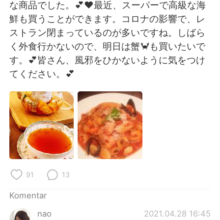
Deutsch
日本語
な商品でした。💕❤最近、スーパーで高級な海
鮮も買うことができます。コロナの影響で、レ
한국어
Русский
ストラン閉まっているのが多いですね。しばら
く外食行かないので、明日は蟹🦀も買いたいで
ไทย
Italiano
す。💕皆さん、風邪をひかないように気をつけ
てください。💕
Türkçe
Tiếng Việt
Português
91
13
Komentar
nao
2021.04.28 16:45