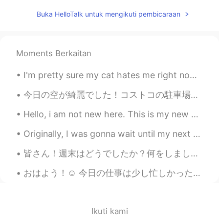
Buka HelloTalk untuk mengikuti pembicaraan
しばらく外食行かないので、明日は蟹
🦀も買いたいです。
しばらく外食
には
行かないので、明日
は蟹🦀も買いたいです。
Moments Berkaitan
I'm pretty sure my cat hates me right now! but he looks so cute, I couldn't resist this tiny jump...
ようこ葉子YOKO
2021.04.28 13:33
JP
EN
今日の空が綺麗でした！コストコの駐車場で撮りました。日没後、月が見えます！🌙✨ 空は澄んでいるから、もっと暗闇になると、星がたくさん見えます。⭐️ 先週はお父さんの誕生日でお父さんと話せなかっ...
免疫力アップするために、フルーツ
お
Hello, i am not new here. This is my new account. If you were my friend, send me a message or pok...
茶
を作りました。
免疫力アップ
を
するために、フルーツ
Originally, I was gonna wait until my next video to share this, but after putting it up, I'm just...
ティー
を作りました。
皆さん！週末はどうでしたか？何をしましたか？🥰 土曜日で友達とイングリッシュブレックファーストを食べました！後は私の友達がポーランドに行きました！😂 彼はポーランドでガールフレンドと一緒に住...
マンゴー🥭、パイナップル🍍、ドラゴ
おはよう！☺️ 今日の仕事は少し忙しかった！😖でも今は週末だ！🥳良かった！😭疲れた！😱今週は忙しかった！🥺リラックスする！🤩楽しみ！🤭 週末で僕は音楽を聴いて、ゲームをして、日本語を勉強する...
ンフルーツと紅茶
と
一緒に飲むと、と
ても美味しいです。
マンゴー🥭、パイナップル🍍、ドラゴ
ンフルーツと紅茶
を
一緒に飲むと、と
Ikuti kami