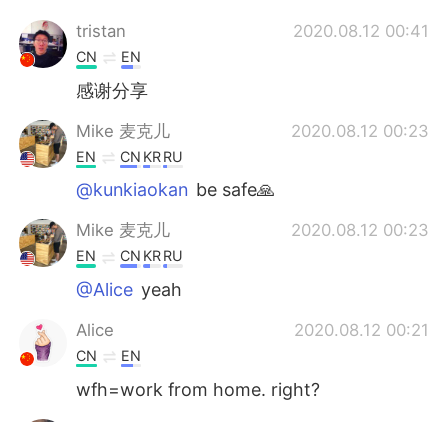
tristan
2020.08.12 00:41
CN
EN
感谢分享
Mike 麦克儿
2020.08.12 00:23
EN
CN
KR
RU
@kunkiaokan
be safe🙏
Mike 麦克儿
2020.08.12 00:23
EN
CN
KR
RU
@Alice
yeah
Alice
2020.08.12 00:21
CN
EN
wfh=work from home. right?
kunkiaokan
2020.08.12 00:21