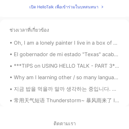
CN
EN
เปิด HelloTalk เพื่อเข้าร่วมในบทสนทนา
不wfh 正在去办公室的公交车上
ช่วงเวลาที่เกี่ยวข้อง
Oh, I am a lonely painter I live in a box of paints I'm frightened by the devil And I'm drawn to ...
El gobernador de mi estado "Texas" acaba de decir que estamos 100% abiertos y ya no necesitamos m...
***TIPS on USING HELLO TALK - PART 3*** I have been using Hello Talk for almost four years and t...
Why am I learning other / so many languages? Just to give you all a bit of background, I was bro...
지금 밥을 먹을까 말까 생각하는 중입니다. 我正在考虑现在要不要去吃饭。 I’m just wondering if I should go eat now or not. 내일 비가...
常用天气短语 Thunderstorm~ 暴风雨来了 It's going to storm. 会暴风雨 The forecast calls for a big storm. 天气预报预...
ติดตามเรา