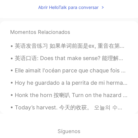
CN
EN
Abrir HelloTalk para conversar
不wfh 正在去办公室的公交车上
Momentos Relacionados
英语发音练习 如果单词前面是ex, 重音在第二个音节。第一个音节，第三个音节都可以说快点。比如： Exam 连读eg-zam 重音zam Exalt Exact Exert Expect Ex...
英语口语: Does that make sense? 能理解吗 如果你是老板，或者你在解释一个东西，最后可以说 Does that make sense? 我建议不说 Am I clea...
Elle aimait l'océan parce que chaque fois que les vagues quittent la rive, elles revenaient toujo...
Hoy he guardado a la perrita de mi hermana porque mi hermana está de vacaciones. La perrita se ll...
Honk the horn 按喇叭 Turn on the hazard lights 打开双闪灯 Take necessary precautions / take preventativ...
Today’s harvest. 今天的收获。 오늘의 수확. You can see why people’s allergies are a bit worse this year, t...
Síguenos