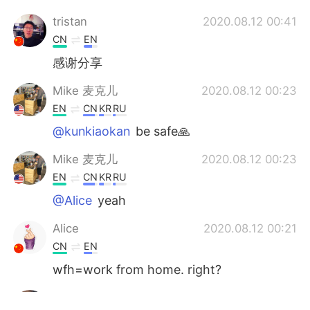
tristan
2020.08.12 00:41
CN
EN
感谢分享
Mike 麦克儿
2020.08.12 00:23
EN
CN
KR
RU
@kunkiaokan
be safe🙏
Mike 麦克儿
2020.08.12 00:23
EN
CN
KR
RU
@Alice
yeah
Alice
2020.08.12 00:21
CN
EN
wfh=work from home. right?
kunkiaokan
2020.08.12 00:21