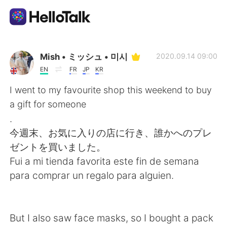
語言交換應用
Mish • ミッシュ • 미시
2020.09.14 09:00
EN
FR
JP
KR
AI Grammar Checker
I went to my favourite shop this weekend to buy
a gift for someone
繁體中文
.
今週末、お気に入りの店に行き、誰かへのプレ
ゼントを買いました。
English
简体中文
Fui a mi tienda favorita este fin de semana
para comprar un regalo para alguien.
Español
العربية
Français
Deutsch
But I also saw face masks, so I bought a pack