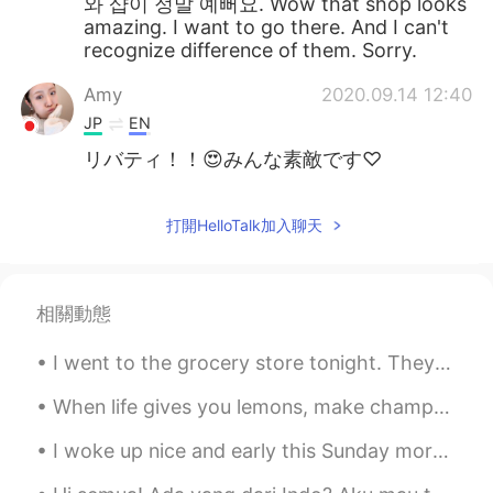
와 샵이 정말 예뻐요. Wow that shop looks
amazing. I want to go there. And I can't
recognize difference of them. Sorry.
Amy
2020.09.14 12:40
JP
EN
リバティ！！😍みんな素敵です♡
打開HelloTalk加入聊天
相關動態
I went to the grocery store tonight. They installed plastic shields between the customers and cas...
When life gives you lemons, make champagne and leave the whole world wondering how you did it!😉😎 ...
I woke up nice and early this Sunday morning so that I can put a smile on my mother’s face. 🌸🌸 S...