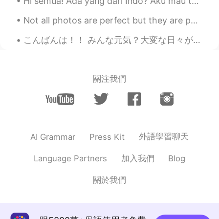
Hi semua! Ada yang dari Indo? Aku mau tahu tentang artis terkenal yang dari Indonesia. Bisa ada y...
Not all photos are perfect but they are perfect enough for me to say that this Christmas Light ga...
こんばんは！！ みんな元気？大変な日々が続いとるけど、一緒に乗り越えましょう😍 この間、最近寝れないというモーメンツを書いて、たくさんの人から「羊を数えればすぐ眠るよ！」ってアドバイスをもらっ...
關注我們
外語學習聊天
AI Grammar
Press Kit
加入我們
Language Partners
Blog
關於我們