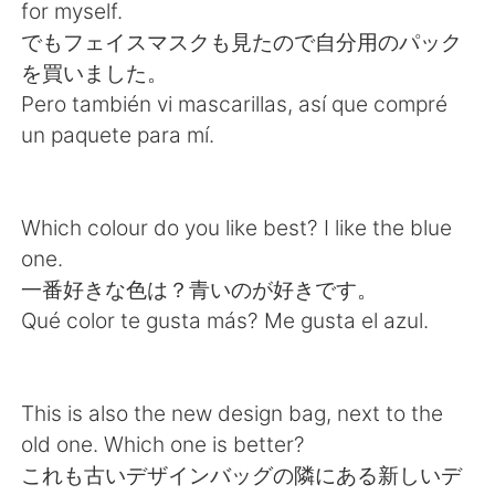
日本語
한국어
for myself.
でもフェイスマスクも見たので自分用のパック
Русский
ไทย
を買いました。
Pero también vi mascarillas, así que compré
Indonesia
Italiano
un paquete para mí.
Türkçe
Tiếng Việt
Which colour do you like best? I like the blue
Português
one.
一番好きな色は？青いのが好きです。
Qué color te gusta más? Me gusta el azul.
This is also the new design bag, next to the
old one. Which one is better?
これも古いデザインバッグの隣にある新しいデ