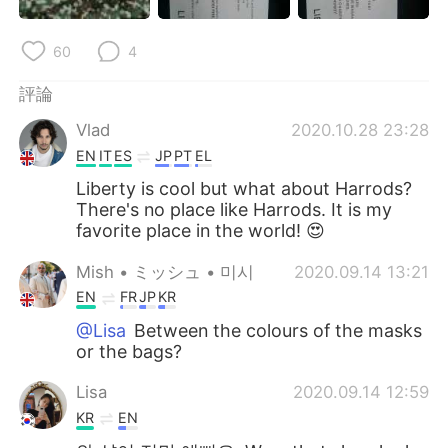
60
4
評論
Vlad
2020.10.28 23:28
EN
IT
ES
JP
PT
EL
Liberty is cool but what about Harrods?
There's no place like Harrods. It is my
favorite place in the world! 😍
Mish • ミッシュ • 미시
2020.09.14 13:21
EN
FR
JP
KR
@Lisa
Between the colours of the masks
or the bags?
Lisa
2020.09.14 12:59
KR
EN