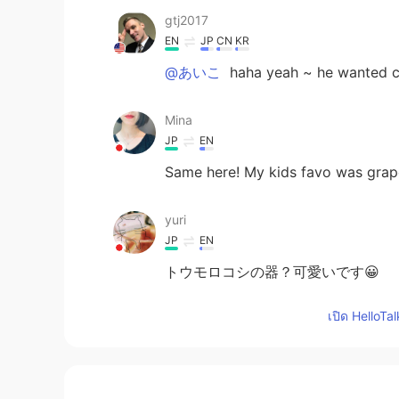
gtj2017
EN
JP
CN
KR
@あいこ
haha yeah ~ he wanted co
Mina
JP
EN
Same here! My kids favo was grap
yuri
JP
EN
トウモロコシの器？可愛いです😀
เปิด HelloTa
Megu
JP
EN
That’s funny!😆 And I know how you