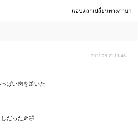
แอปแลกเปลี่ยนทางภาษา
2021.06.21 19:46
いっぱい肉を焼いた
だった🌽🤣
n