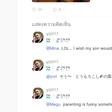
90
8
แสดงความคิดเห็น
gtj2017
EN
JP
CN
KR
@Mina
LOL… I wish my son would 
gtj2017
EN
JP
CN
KR
@yuri
そう〜 とうもろこし🌽の皿👍
gtj2017
EN
JP
CN
KR
@Megu
parenting is funny someti