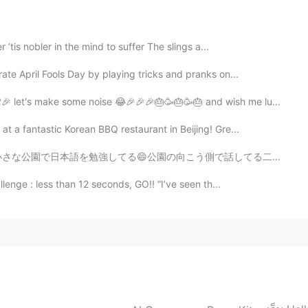
2021.06.21 20:02
 ’tis nobler in the mind to suffer The slings a...
te April Fools Day by playing tricks and pranks on...
's make some noise 😂🎉🎉🎉🎂🥳🎂🥳🎂 and wish me luck too 🙈 I ...
 a fantastic Korean BBQ restaurant in Beijing! Gre...
こう側で話してる二人のおじいちゃんと一人のおばあちゃんがおる。 盗み聞きをしてるつもりはないけど、年寄りの人...
enge : less than 12 seconds, GO!! “I’ve seen th...