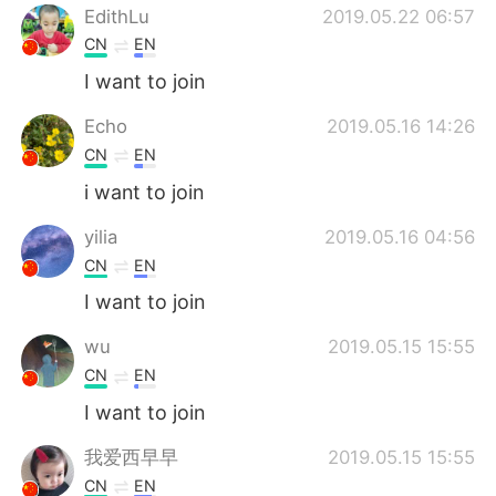
EdithLu
2019.05.22 06:57
CN
EN
I want to join
Echo
2019.05.16 14:26
CN
EN
i want to join
yilia
2019.05.16 04:56
CN
EN
I want to join
wu
2019.05.15 15:55
CN
EN
I want to join
我爱西早早
2019.05.15 15:55
CN
EN