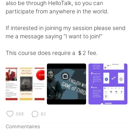
日本語
한국어
also be through HelloTalk, so you can
participate from anywhere in the world.
Русский
ไทย
If interested in joining my session please send
Indonesia
Italiano
me a message saying “I want to join!”
Türkçe
Tiếng Việt
This course does require a ＄2 fee.
Português
568
82
Commentaires