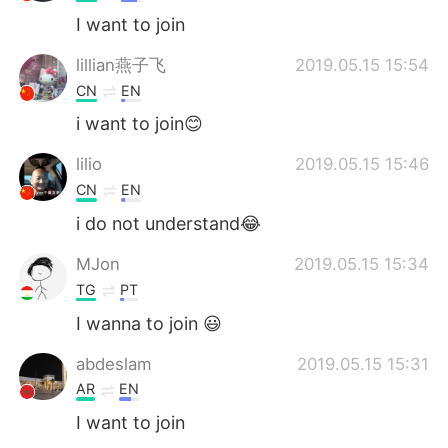
I want to join
lillian燕子飞
2019.05.15 15:54
CN
EN
i want to join😊
lilio
2019.05.15 15:46
CN
EN
i do not understand😂
MJon
2019.05.15 15:34
TG
PT
I wanna to join 😃
abdeslam
2019.05.15 15:31
AR
EN
I want to join