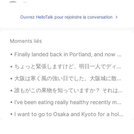
星Star.
2019.05.15 15:25
CN
EN
Ouvrez HelloTalk pour rejoindre la conversation
I want to join
ki
2019.05.15 15:21
Moments liés
JP
EN
I want to join
Finally landed back in Portland, and now home. I'm exausted after a day of flying and ready to go...
Robert
2019.05.15 15:17
ちょっと緊張しますけど、明日一人でディズニー・シーに行くことにします！🏰🌋 いっぱい写真を撮りたいので、多分アトラクションを乗らないかもしれない。🎢 寂しくならないように、長い時で並べない方が良...
CN
EN
大阪は寒く風の強い日でした。大阪城に散歩しました。朝食後の良い運動でした。そして、でんでんタウンにアニメの商品を探しました。大阪で私の一番好きな場所かもしれません。🥰 その後は、新世界に行きま...
I want to jion
誰もがこの果物を知っていますか？ それは私が今まで所有した中で最も臭いものです。 電車の中で持ち帰る必要があり、他の人にも匂いがするのではないかと心配でした。 幸い、みんながマスクをしていて、最...
Sandy Xie
2019.05.15 15:16
CN繁
I’ve been eating really healthy recently maybe I should learn to cook more recipes now. ☺️ 🥑 Hav...
EN
i want to join
I want to go to Osaka and Kyoto for a holiday next year. I want to stay in a Ryokan! I think it i...
dogan多安
2019.05.15 15:08
TR
AZ
EN
CN