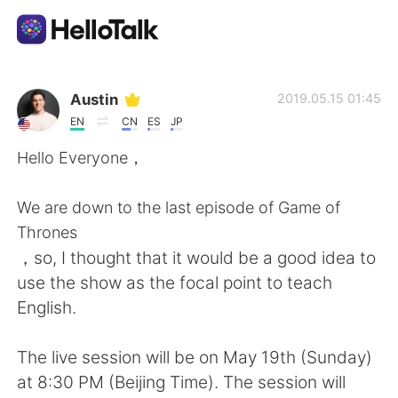
Appli d'échange linguistique
Austin
2019.05.15 01:45
EN
CN
ES
JP
AI Grammar Checker
Hello Everyone，
Français
We are down to the last episode of Game of
Thrones
，so, I thought that it would be a good idea to
English
简体中文
use the show as the focal point to teach
English.
繁體中文
Español
The live session will be on May 19th (Sunday)
العربية
Deutsch
at 8:30 PM (Beijing Time). The session will