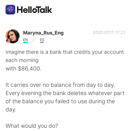
Aplikasi Pertukaran Bahasa
Maryna_Rus_Eng
2020.07.11 17:27
EN
ES
AI Grammar Checker
Imagine there is a bank that credits your account
each morning
Indonesia
with $86,400.
It carries over no balance from day to day.
English
简体中文
Every evening the bank deletes whatever part
of the balance you failed to use during the
繁體中文
Español
day.
العربية
Français
What would you do?