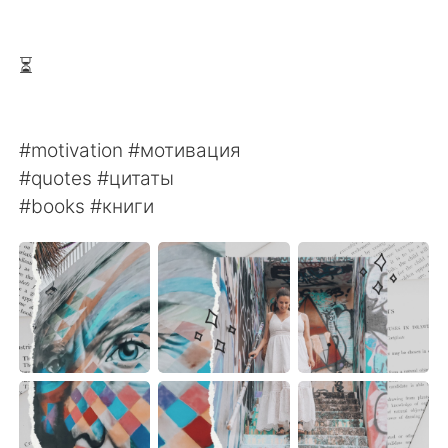
⏳
#motivation #мотивация
#quotes #цитаты
#books #книги