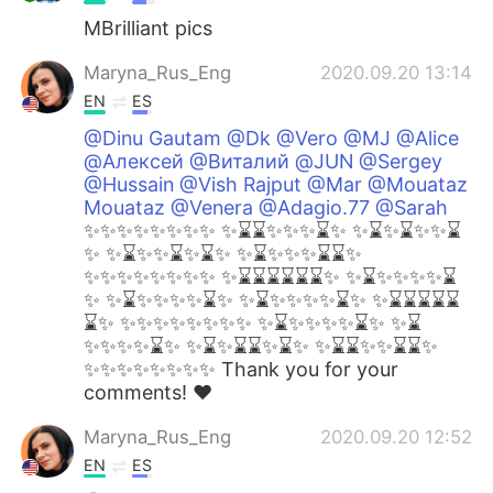
MBrilliant pics
Maryna_Rus_Eng
2020.09.20 13:14
EN
ES
@Dinu Gautam @Dk @Vero @MJ @Alice
@Алексей @Виталий @JUN @Sergey
@Hussain @Vish Rajput @Mar @Mouataz
Mouataz @Venera @Adagio.77 @Sarah
✨✨✨✨✨✨✨✨ ✨⌛️⌛️✨✨✨⌛️✨ ✨⌛️✨⌛️✨✨⌛️
✨ ✨⌛️✨✨⌛️✨⌛️✨ ✨⌛️✨✨✨⌛️⌛️✨
✨✨✨✨✨✨✨✨ ✨⌛️⌛️⌛️⌛️⌛️⌛️✨ ✨⌛️✨✨✨✨⌛️
✨ ✨⌛️✨✨✨✨⌛️✨ ✨⌛️✨✨✨✨⌛️✨ ✨⌛️⌛️⌛️⌛️⌛️
⌛️✨ ✨✨✨✨✨✨✨✨ ✨⌛️✨✨✨✨⌛️✨ ✨⌛️
✨✨✨✨⌛️✨ ✨⌛️✨⌛️⌛️✨⌛️✨ ✨⌛️⌛️✨✨⌛️⌛️✨
✨✨✨✨✨✨✨✨ Thank you for your
comments! ❤️
Maryna_Rus_Eng
2020.09.20 12:52
EN
ES