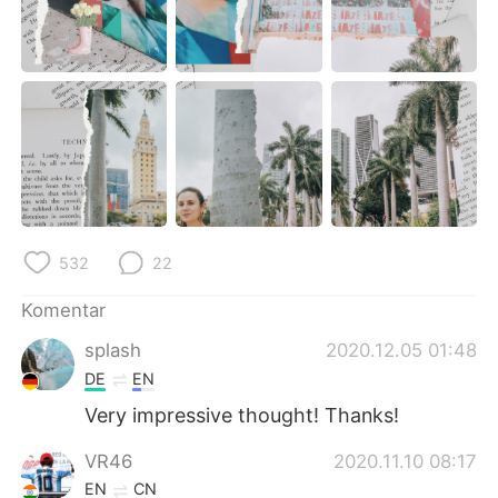
532
22
Komentar
splash
2020.12.05 01:48
DE
EN
Very impressive thought! Thanks!
VR46
2020.11.10 08:17
EN
CN