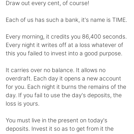
Deutsch
日本語
Draw out every cent, of course!
한국어
Русский
Each of us has such a bank, it's name is TIME.
ไทย
Italiano
Every morning, it credits you 86,400 seconds.
Every night it writes off at a loss whatever of
Türkçe
Tiếng Việt
this you failed to invest into a good purpose.
Português
It carries over no balance. It allows no
overdraft. Each day it opens a new account
for you. Each night it burns the remains of the
day. If you fail to use the day's deposits, the
loss is yours.
You must live in the present on today's
deposits. Invest it so as to get from it the