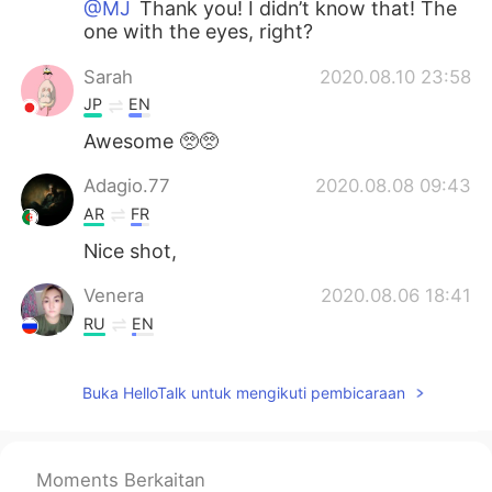
@MJ
Thank you! I didn’t know that! The
one with the eyes, right?
Sarah
2020.08.10 23:58
JP
EN
Awesome 🥺🥺
Adagio.77
2020.08.08 09:43
AR
FR
Nice shot,
Venera
2020.08.06 18:41
RU
EN
I like this quote, is very interesting for me
😁
Buka HelloTalk untuk mengikuti pembicaraan
Mouataz Mouataz
2020.08.04 02:30
FR
EN
Moments Berkaitan