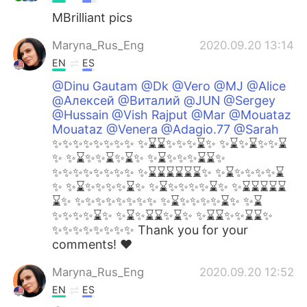
MBrilliant pics
Maryna_Rus_Eng
2020.09.20 13:14
EN
ES
@Dinu Gautam @Dk @Vero @MJ @Alice
@Алексей @Виталий @JUN @Sergey
@Hussain @Vish Rajput @Mar @Mouataz
Mouataz @Venera @Adagio.77 @Sarah
✨✨✨✨✨✨✨✨ ✨⌛️⌛️✨✨✨⌛️✨ ✨⌛️✨⌛️✨✨⌛️
✨ ✨⌛️✨✨⌛️✨⌛️✨ ✨⌛️✨✨✨⌛️⌛️✨
✨✨✨✨✨✨✨✨ ✨⌛️⌛️⌛️⌛️⌛️⌛️✨ ✨⌛️✨✨✨✨⌛️
✨ ✨⌛️✨✨✨✨⌛️✨ ✨⌛️✨✨✨✨⌛️✨ ✨⌛️⌛️⌛️⌛️⌛️
⌛️✨ ✨✨✨✨✨✨✨✨ ✨⌛️✨✨✨✨⌛️✨ ✨⌛️
✨✨✨✨⌛️✨ ✨⌛️✨⌛️⌛️✨⌛️✨ ✨⌛️⌛️✨✨⌛️⌛️✨
✨✨✨✨✨✨✨✨ Thank you for your
comments! ❤️
Maryna_Rus_Eng
2020.09.20 12:52
EN
ES