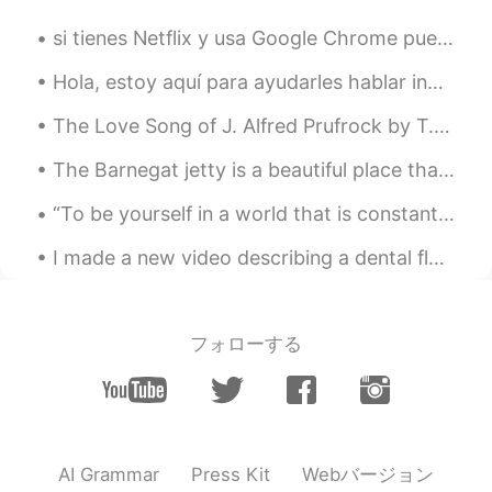
I more like the pics🌺🌺🌺🙏
si tienes Netflix y usa Google Chrome puedes añadir un “web-extension” para tener los subtítulos ...
Mar
2020.08.01 13:20
EN
JP
Hola, estoy aquí para ayudarles hablar inglés. Vivo en Londres pero mi familia es de Ecuador y yo...
Really like these photos! Well shot😌😌
The Love Song of J. Alfred Prufrock by T.S. Eliot. Part 6 of 7. And would it have been worth i...
Vish Rajput
2020.07.25 11:11
The Barnegat jetty is a beautiful place that allows for close views of birds that are hard to fin...
HI
EN
“To be yourself in a world that is constantly trying to make you something else is the greatest a...
Hii...im new here. Could you please help
me to improve mh spoken english
I made a new video describing a dental floss container in one minute to practice some English voc...
Hussain
2020.07.19 18:19
EN
UR
フォローする
You get to decide where your time goes.
You can either spend it moving forward,
or you can spend it putting out fires. You
decide. And if you don’t decide, others
will decide for you, the bad news is time
flies. The good news is you’re the pilot
Webバージョン
AI Grammar
Press Kit