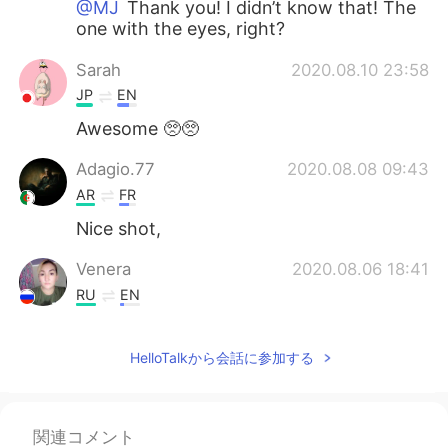
@MJ
Thank you! I didn’t know that! The
one with the eyes, right?
Sarah
2020.08.10 23:58
JP
EN
Awesome 🥺🥺
Adagio.77
2020.08.08 09:43
AR
FR
Nice shot,
Venera
2020.08.06 18:41
RU
EN
I like this quote, is very interesting for me
😁
HelloTalkから会話に参加する
Mouataz Mouataz
2020.08.04 02:30
FR
EN
関連コメント