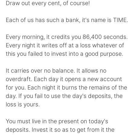
Deutsch
한국어
Draw out every cent, of course!
Русский
ไทย
Each of us has such a bank, it's name is TIME.
Indonesia
Italiano
Every morning, it credits you 86,400 seconds.
Every night it writes off at a loss whatever of
Türkçe
Tiếng Việt
this you failed to invest into a good purpose.
Português
It carries over no balance. It allows no
overdraft. Each day it opens a new account
for you. Each night it burns the remains of the
day. If you fail to use the day's deposits, the
loss is yours.
You must live in the present on today's
deposits. Invest it so as to get from it the