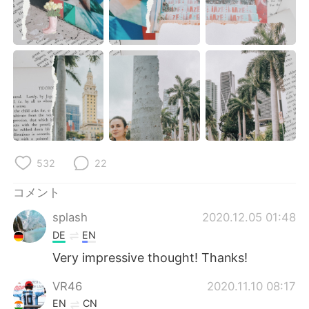
532
22
コメント
splash
2020.12.05 01:48
DE
EN
Very impressive thought! Thanks!
VR46
2020.11.10 08:17
EN
CN