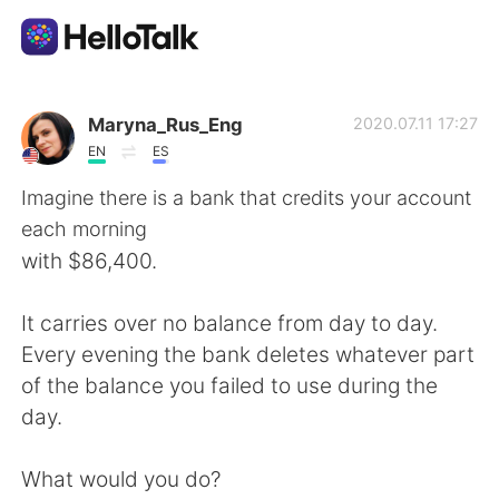
語学交換アプリ
Maryna_Rus_Eng
2020.07.11 17:27
EN
ES
AI Grammar Checker
Imagine there is a bank that credits your account
each morning
日本語
with $86,400.
It carries over no balance from day to day.
English
简体中文
Every evening the bank deletes whatever part
of the balance you failed to use during the
繁體中文
Español
day.
العربية
Français
What would you do?