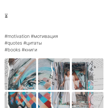
⏳
#motivation #мотивация
#quotes #цитаты
#books #книги