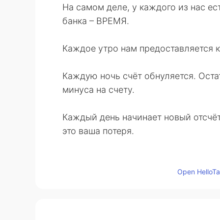
На самом деле, у каждого из нас ес
банка – ВРЕМЯ.
Каждое утро нам предоставляется к
Каждую ночь счёт обнуляется. Остат
минуса на счету.
Каждый день начинает новый отсчёт
это ваша потеря.
Вы должны жить настоящим, секунд
Open HelloTal
Вкладывайте своё время в то, что п
Отсчёт пошёл!