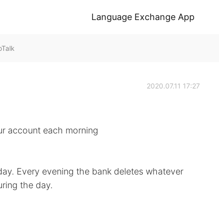
Language Exchange App
oTalk
2020.07.11 17:27
our account each morning
 day. Every evening the bank deletes whatever
uring the day.