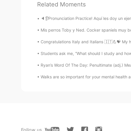
Related Moments
Не теряйте ни секунды.
🔈👂Pronunciation Practice! Aquí les doy un ejemp
— Марк Леви⁠, “Между небом и земл
Mis perros Toby y Ned. Cocker spaniels muy boni
Congratulations Italy and Italians 🇮🇹💪💝 My 
⏳
Students ask me, “What should I study and how 
Ryan’s Word Of The Day: Penultimate (adj.) Mean
#motivation #мотивация
Walks are so important for your mental health a
#quotes #цитаты
#books #книги
Follow us