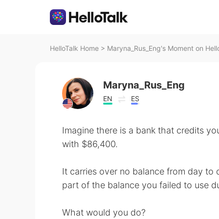
HelloTalk Home
>
Maryna_Rus_Eng's Moment on Hell
Maryna_Rus_Eng
EN
ES
Imagine there is a bank that credits y
with $86,400.
It carries over no balance from day to
part of the balance you failed to use d
What would you do?