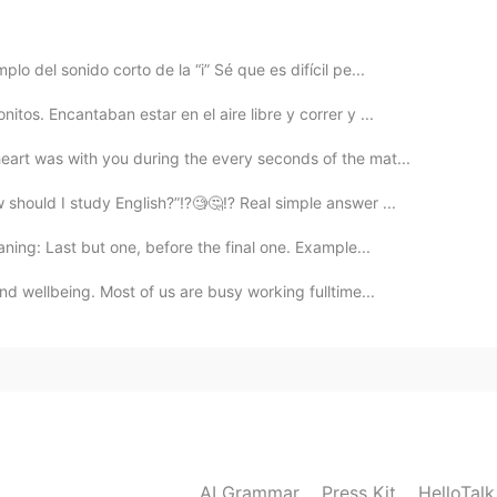
lo del sonido corto de la “i” Sé que es difícil pe...
ёй”
tos. Encantaban estar en el aire libre y correr y ...
heart was with you during the every seconds of the mat...
should I study English?”⁉️🧐🤔⁉️ Real simple answer ...
ing: Last but one, before the final one. Example...
nd wellbeing. Most of us are busy working fulltime...
AI Grammar
Press Kit
HelloTal