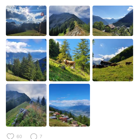
Deutsch
日本語
한국어
ไทย
Indonesia
Italiano
Türkçe
Tiếng Việt
Português
60
7