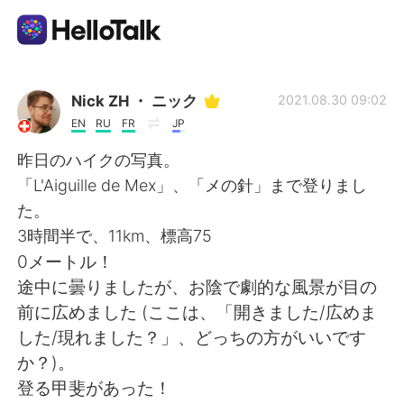
Приложение для Языкового Обмена
Nick ZH ・ ニック
2021.08.30 09:02
EN
RU
FR
JP
AI Grammar Checker
昨日のハイクの写真。
「L'Aiguille de Mex」、「メの針」まで登りまし
Русский
た。
3時間半で、11km、標高75
0メートル！
English
简体中文
途中に曇りましたが、お陰で劇的な風景が目の
前に広めました (ここは、「開きました/広めま
繁體中文
Español
した/現れました？」、どっちの方がいいです
か？)。
العربية
Français
登る甲斐があった！