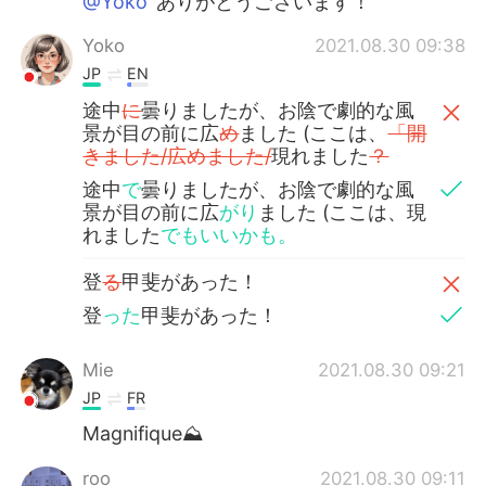
@Yoko
ありがとうございます！
Yoko
2021.08.30 09:38
JP
EN
途中
に
曇りましたが、お陰で劇的な風
景が目の前に広
め
ました (ここは、
「開
きました/広めました/
現れました
？
途中
で
曇りましたが、お陰で劇的な風
景が目の前に広
がり
ました (ここは、現
れました
でもいいかも。
登
る
甲斐があった！
登
った
甲斐があった！
Mie
2021.08.30 09:21
JP
FR
Magnifique⛰
roo
2021.08.30 09:11