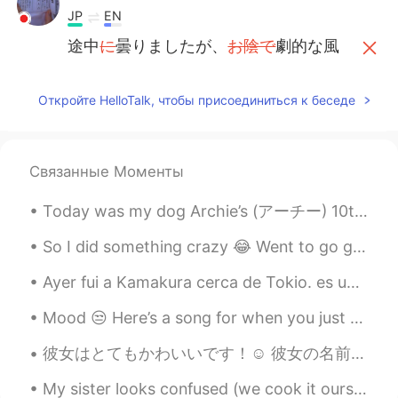
JP
EN
途中
に
曇りましたが、
お陰で
劇的な風
景が目の前に
広め
ました
(
ここは、「開
きました/
広
め
ました
/現れました？
Откройте HelloTalk, чтобы присоединиться к беседе
途中曇りましたが、劇的な風景が目の
前に
現れ
ました
。
(
劇的な風景が目の前
に
広
がってい
ました
。…でもok）
Связанные Моменты
Today was my dog Archie’s (アーチー) 10th birthday. 🎁🥳 My niece came to my house and we ate cupcakes ...
So I did something crazy 😂 Went to go get my hair done.. went in blonde came out with rose gold ...
Ayer fui a Kamakura cerca de Tokio. es un lugar muy hermoso y tranquilo. Tiene muchos templos y...
Mood 😒 Here’s a song for when you just hate everything 😂👀 ** You can read the lyrics! It can be...
彼女はとてもかわいいです！☺ 彼女の名前はブレサで、彼女は実際には15歳です! She's so cute! ☺ Her name is Bresa, and she's actually 1...
My sister looks confused (we cook it ourselves sis!)and my son is waiting patiently for his bulgo...