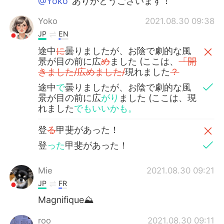
@Yoko
ありがとうございます！
Yoko
2021.08.30 09:38
JP
EN
途中
に
曇りましたが、お陰で劇的な風
景が目の前に広
め
ました (ここは、
「開
きました/広めました/
現れました
？
途中
で
曇りましたが、お陰で劇的な風
景が目の前に広
がり
ました (ここは、現
れました
でもいいかも。
登
る
甲斐があった！
登
った
甲斐があった！
Mie
2021.08.30 09:21
JP
FR
Magnifique⛰
roo
2021.08.30 09:11