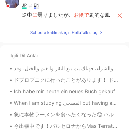
JP
EN
途中
に
曇りましたが、
お陰で
劇的な風
景が目の前に
広め
ました
(
ここは、「開
きました/
広
め
ました
/現れました？
Sohbete katılmak için HelloTalk'u aç
途中曇りましたが、劇的な風景が目の
前に
現れ
ました
。
(
劇的な風景が目の前
に
広
がってい
ました
。…でもok）
İlgili Dil Anlar
ドブロブニクに行ったことがあります！ ドブロブニクはすごく綺麗な街です😉🇭🇷 コロナウイルスのせいで旅行に行くことが難しくなったけど。。。😅 ゲーム・オブ・スローンズの多くの場所がそこで撮影され...
Ich habe mir heute ein neues Buch gekauft ✨ Dies ist mein erstes Buch von diesem Autor. Ich habe ...
When I am studying الفصحى but having another class~Yeah that's basically me 🙆‍♀️ Always having A...
急に本物ラーメンを食べたくなった🤔 バルセロナには色々なラーメン屋があるけど、私はタクミと言うの店が一番好き。 この店のセールスポイントは本物札幌の味です！札幌にまだ行ったことがないけど、いつか...
今出張中です！バルセロナからMas Terratsと言うのところに行った。半径10kmには森しかありません！ この旅行の理由はチーム仲良くなるのためです。 昔、このところはお金持ちの家族の土地だ...