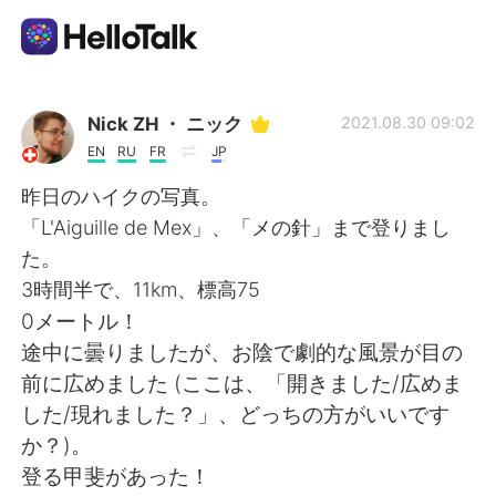
Dil Değişimi Uygulaması
Nick ZH ・ ニック
2021.08.30 09:02
EN
RU
FR
JP
AI Grammar Checker
昨日のハイクの写真。
「L'Aiguille de Mex」、「メの針」まで登りまし
Türkçe
た。
3時間半で、11km、標高75
0メートル！
English
简体中文
途中に曇りましたが、お陰で劇的な風景が目の
前に広めました (ここは、「開きました/広めま
繁體中文
Español
した/現れました？」、どっちの方がいいです
か？)。
العربية
Français
登る甲斐があった！