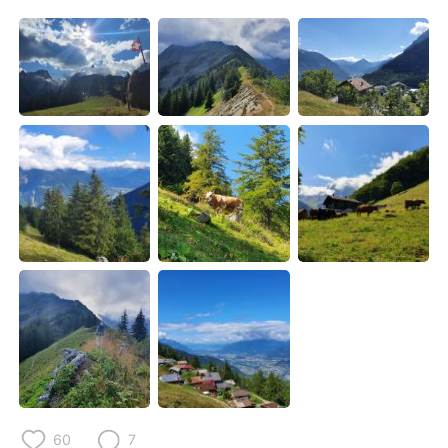
Deutsch
日本語
한국어
Русский
ไทย
Indonesia
Italiano
Tiếng Việt
Português
60
7