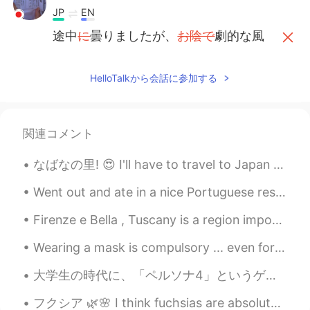
JP
EN
途中
に
曇りましたが、
お陰で
劇的な風
景が目の前に
広め
ました
(
ここは、「開
きました/
広
め
ました
/現れました？
HelloTalkから会話に参加する
途中曇りましたが、劇的な風景が目の
前に
現れ
ました
。
(
劇的な風景が目の前
に
広
がってい
ました
。…でもok）
関連コメント
なばなの里! 😍 I'll have to travel to Japan next winter so that I can see this! 👌 Online source: 名古屋か...
Went out and ate in a nice Portuguese restaurant; it’s been a while!!!! すてきなポルトガルりょうりのレストランにいきました...
Firenze e Bella , Tuscany is a region important for Italy and Europe in itself. Renaissance spawn...
Wearing a mask is compulsory ... even for the tram. トラムでもマスクの着用は必須です。 Le port du masque est obli...
大学生の時代に、「ペルソナ4」というゲームが流行ってた。ゲームとして面白かったんだけど、俺にとって一番面白かったのは、日本の生活を観察できることだった。あの時の自分が日本のこと何も知らなくて、だ...
フクシア 🌿🌸 I think fuchsias are absolutely gorgeous and unique. I want to create a designated fuchsi...