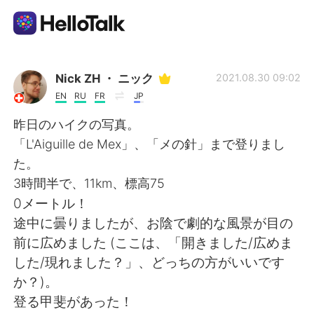
語学交換アプリ
Nick ZH ・ ニック
2021.08.30 09:02
EN
RU
FR
JP
AI Grammar Checker
昨日のハイクの写真。
「L'Aiguille de Mex」、「メの針」まで登りまし
日本語
た。
3時間半で、11km、標高75
0メートル！
English
简体中文
途中に曇りましたが、お陰で劇的な風景が目の
前に広めました (ここは、「開きました/広めま
繁體中文
Español
した/現れました？」、どっちの方がいいです
か？)。
العربية
Français
登る甲斐があった！