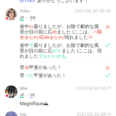
@Yoko
ありがとうございます！
Yoko
2021.08.30 09:38
JP
EN
途中
に
曇りましたが、お陰で劇的な風
景が目の前に広
め
ました (ここは、
「開
きました/広めました/
現れました
？
途中
で
曇りましたが、お陰で劇的な風
景が目の前に広
がり
ました (ここは、現
れました
でもいいかも。
登
る
甲斐があった！
登
った
甲斐があった！
Mie
2021.08.30 09:21
JP
FR
Magnifique⛰
roo
2021.08.30 09:11