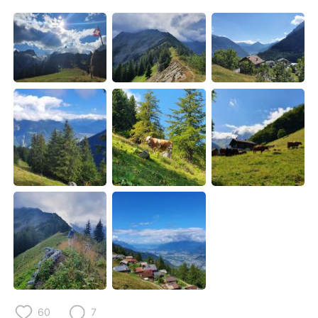
Deutsch
한국어
Русский
ไทย
Indonesia
Italiano
Türkçe
Tiếng Việt
Português
60
7