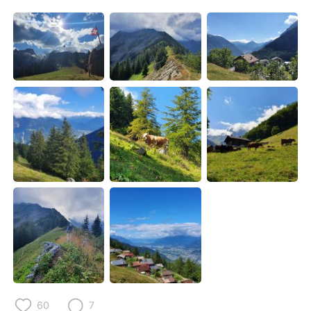
Deutsch
日本語
한국어
Русский
Indonesia
Italiano
Türkçe
Tiếng Việt
Português
60
7