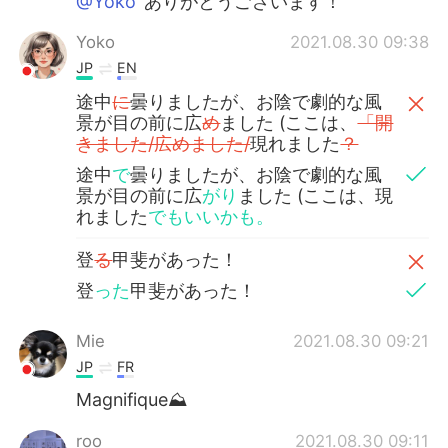
@Yoko
ありがとうございます！
Yoko
2021.08.30 09:38
JP
EN
途中
に
曇りましたが、お陰で劇的な風
景が目の前に広
め
ました (ここは、
「開
きました/広めました/
現れました
？
途中
で
曇りましたが、お陰で劇的な風
景が目の前に広
がり
ました (ここは、現
れました
でもいいかも。
登
る
甲斐があった！
登
った
甲斐があった！
Mie
2021.08.30 09:21
JP
FR
Magnifique⛰
roo
2021.08.30 09:11