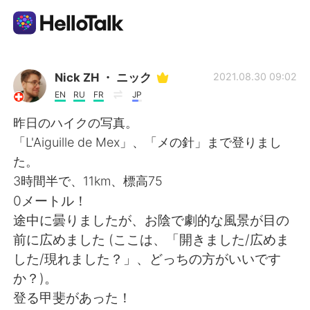
แอปแลกเปลี่ยนทางภาษา
Nick ZH ・ ニック
2021.08.30 09:02
EN
RU
FR
JP
AI Grammar Checker
昨日のハイクの写真。
「L'Aiguille de Mex」、「メの針」まで登りまし
ไทย
た。
3時間半で、11km、標高75
0メートル！
English
简体中文
途中に曇りましたが、お陰で劇的な風景が目の
前に広めました (ここは、「開きました/広めま
繁體中文
Español
した/現れました？」、どっちの方がいいです
か？)。
العربية
Français
登る甲斐があった！