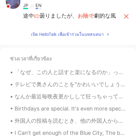
JP
EN
途中
に
曇りましたが、
お陰で
劇的な風
景が目の前に
広め
ました
(
ここは、「開
きました/
広
め
ました
/現れました？
เปิด HelloTalk เพื่อเข้าร่วมในบทสนทนา
途中曇りましたが、劇的な風景が目の
前に
現れ
ました
。
(
劇的な風景が目の前
に
広
がってい
ました
。…でもok）
ช่วงเวลาที่เกี่ยวข้อง
「なぜ、この人と話すと楽になるのか」って本を読んでたんだけど、異常に面白い内容だった。「いじられるとラッキー」とか、「欠点をキャラクターにする」とか、そういう内容が特に洞察的だったような気がする...
テレビで奥さんのことを"かわいいでしょう？"と言ってた60歳の男性がいて、それで照れる奥さんの姿に感動した。ルームメイトはそれを見て"奥さん大変そう"と言ってたけど、何が大変なのかよく分からない...
なんか最近毎晩夜更かしして狂っちゃってきた気がする。面白いこと見たら一人で暗い部屋で気持ち悪く笑ったり、そんなに面白くないことでも爆笑して友達に送ったり、引き篭もりになりつつあると思う。いつか誰...
Birthdays are special. It's even more special when you use pizza instead of cake to celebrate it!...
外国人の投稿を読むとき、他の外国人からのコメントが全くなくて（日本人だけしかコメントしない、それは普通)、でも日本人の投稿を読んでみると、特に女性の、日本人の男性からのコメントは結構見かけられる...
I Can't get enough of the Blue City, The beauty of this city...💙💙 "I'll move there in the future"...