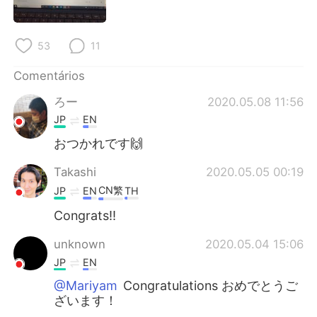
Deutsch
日本語
한국어
Русский
53
11
ไทย
Indonesia
Comentários
ろー
2020.05.08 11:56
Italiano
Türkçe
JP
EN
おつかれです🙌
Tiếng Việt
Takashi
2020.05.05 00:19
CN繁
JP
EN
TH
Congrats!!
unknown
2020.05.04 15:06
JP
EN
@Mariyam
Congratulations おめでとうご
ざいます！