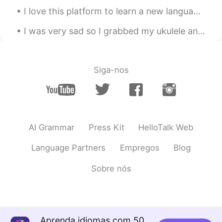
I love this platform to learn a new language, about people’s culture and experiences. I’m actuall...
I was very sad so I grabbed my ukulele and went to a castle near where I live. The music and that...
Siga-nos
AI Grammar
Press Kit
HelloTalk Web
Language Partners
Empregos
Blog
Sobre nós
Aprenda idiomas com 50