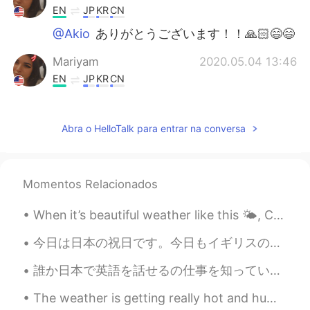
EN
JP
KR
CN
@Akio
ありがとうございます！！🙏🏻😄😄
Mariyam
2020.05.04 13:46
EN
JP
KR
CN
@unknown
class grades
Abra o HelloTalk para entrar na conversa
Akio
2020.05.04 13:46
JP
EN
Congratulations 🥳
Momentos Relacionados
unknown
2020.05.04 13:24
When it’s beautiful weather like this 🌤, Churchill is a perfect place to work or chill. It’s loca...
JP
EN
what is this?
今日は日本の祝日です。今日もイギリスの祝日ですね❣️ 日本とイギリスを一緒に祝いましょう🇯🇵❤️🇬🇧🥳 でも、今日の予定はありません😅そして、ちょっと寒いんです🥶おうちでリラクスすると思います...
誰か日本で英語を話せるの仕事を知っている人はいますか？今就職活動中だけど、やっぱり外国人として英語を教える仕事しかないみたいですねぇ😅 卒業したら日本に住みたいので、誰か他の応募するべき仕事知っ...
The weather is getting really hot and humid recently 😖. Photos were kind of fun to take, but I ho...