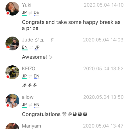
Yuki
2020.05.04 14:10
JP
DE
Congrats and take some happy break as
a prize
Jude ジュ―ド
2020.05.04 14:03
EN
JP
Awesome! ✨
KEIZO
2020.05.04 13:52
JP
EN
🎉🎉🎉
allow
2020.05.04 13:50
JP
EN
Congratulations 🎊🎉🥃🥃🥃
Mariyam
2020.05.04 13:47