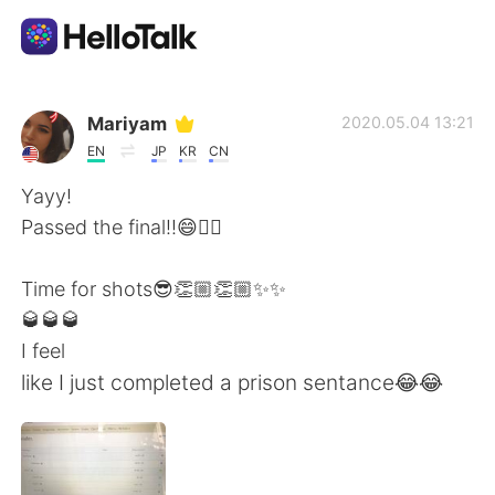
Aplicativo de troca de idioma
Mariyam
2020.05.04 13:21
EN
JP
KR
CN
AI Grammar Checker
Yayy!
Passed the final!!😄✌🏻
Português
Time for shots😎👏🏼👏🏼✨✨
🥃🥃🥃
English
简体中文
I feel
like I just completed a prison sentance😂😂
繁體中文
Español
العربية
Français