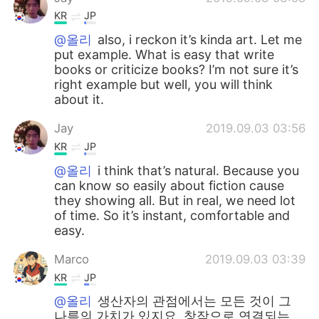
KR
JP
@올리
also, i reckon it’s kinda art. Let me
put example. What is easy that write
books or criticize books? I’m not sure it’s
right example but well, you will think
about it.
Jay
2019.09.03 03:56
KR
JP
@올리
i think that’s natural. Because you
can know so easily about fiction cause
they showing all. But in real, we need lot
of time. So it’s instant, comfortable and
easy.
Marco
2019.09.03 03:39
KR
JP
@올리
생산자의 관점에서는 모든 것이 그
나름의 가치가 있지요. 창작으로 연결되는