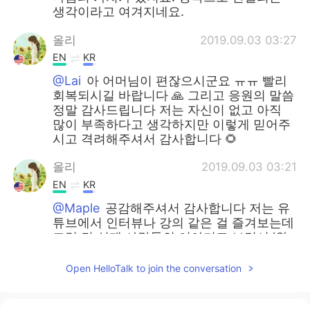
생각이라고 여겨지네요.
올리
2019.09.03 03:27
EN
KR
@Lai
아 어머님이 편잖으시군요 ㅠㅠ 빨리
회복되시길 바랍니다 🙏 그리고 응원의 말씀
정말 감사드립니다 저는 자신이 없고 아직
많이 부족하다고 생각하지만 이렇게 믿어주
시고 격려해주셔서 감사합니다 🌻
올리
2019.09.03 03:21
EN
KR
@Maple
공감해주셔서 감사합니다 저는 유
튜브에서 인터뷰나 강의 같은 걸 즐겨보는데
그런 건 실제 사람들의 이야기고 보면서 '와
대단하시다'라는 생각도 하지만 저희 부모님
이나 친척들의 이야기만 들어도 '오 바로 내
Open HelloTalk to join the conversation
코 앞에 이런 대단하신 분들도 계시구나'라
는 생각도 들어요 그래서 저도 좀 더 주변사
람들의 이야기를 잘 들어보려고 해요