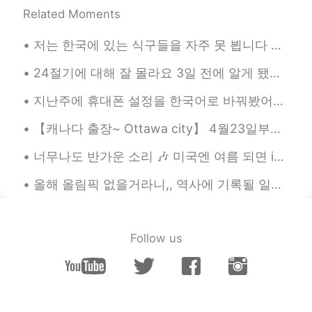
Related Moments
Anne Kim
2019.09.03 03:17
저는 한국에 있는 식구들을 자주 못 뵙니다 저희 부모님은 한국인이지만 저는 미국에서 태어나고 자라왔습니다 대학 다닐때까지 한국에 못 갔습니다 작년 9월에 한국을 방문할 수 있...
KR
EN
@올리
Thank you for your
24절기에 대해 잘 몰라요 3일 전에 알게 됐어요 (녹차 얘기 하다가 ㅋㅋㅋ 헬로톡 친구가 한국에서는 녹차를 절기별로 분류한다고 해서요) 요즘 계절에 대한 글을 종종 올리고 ...
comprehension
지난주에 휴대폰 설정을 한국어로 바꿔봤어요 ㅋㅋㅋ 'favorites'라는 단어를 한국어로는 어떻게 표시 돼있을까 궁금했었거든요 '좋아요'나 '북마크' 같은 단어를 쓰지 않을...
올리
2019.09.03 03:12
【캐나다 출장~ Ottawa city】 4월23일부터 캐나다 출장중입니다~ 캐나다 수도인 오타와는 심심한 도시네요... 유럽적이고 아름답긴 한데,,, 딱히 가볼만한 곳은 없...
EN
KR
@Jay
Yeah, I could see how real stories
너무나도 반가운 소리 🎶 미국엔 여름 되면 ice cream truck들이 동네를 돌아다녀요 다 이 노래를 틀어놓으니까 사람들이 주변에 아이스크림 트럭이 있는지 없는지 항상...
could be more emotionally taxing and
difficult to face. I still find it really weird
올해 올림픽 없을거라니,, 역사에 기록될 일이네 언니랑 몇주 전에 그런 얘기했었는데 언니: 요즘 상황 믿기지질 않네. 실감이 안 나. 영화 같아. 이러다가 올림픽도 취소...
that people get so immersed in fictional
stories while lacking empathy for real
people, though.
Follow us
올리
2019.09.03 03:10
EN
KR
@Marco
사람들의 이야기는 특별한 게 없다
는 말씀인가요? 전 오히려 현실이 드라마보