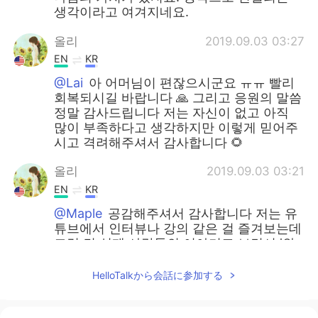
생각이라고 여겨지네요.
올리
2019.09.03 03:27
EN
KR
@Lai
아 어머님이 편잖으시군요 ㅠㅠ 빨리
회복되시길 바랍니다 🙏 그리고 응원의 말씀
정말 감사드립니다 저는 자신이 없고 아직
많이 부족하다고 생각하지만 이렇게 믿어주
시고 격려해주셔서 감사합니다 🌻
올리
2019.09.03 03:21
EN
KR
@Maple
공감해주셔서 감사합니다 저는 유
튜브에서 인터뷰나 강의 같은 걸 즐겨보는데
그런 건 실제 사람들의 이야기고 보면서 '와
대단하시다'라는 생각도 하지만 저희 부모님
이나 친척들의 이야기만 들어도 '오 바로 내
HelloTalkから会話に参加する
코 앞에 이런 대단하신 분들도 계시구나'라
는 생각도 들어요 그래서 저도 좀 더 주변사
람들의 이야기를 잘 들어보려고 해요