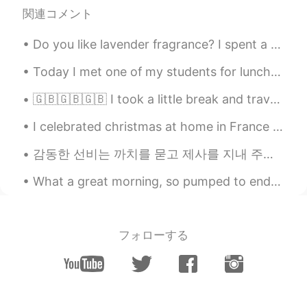
関連コメント
Anne Kim
2019.09.03 03:17
Do you like lavender fragrance? I spent a relaxing afternoon in the Lavender Garden 😊 The lavende...
KR
EN
@올리
Thank you for your
Today I met one of my students for lunch in Suwon (수원), and ate at one of the most famous restaur...
comprehension
🇬🇧🇬🇧🇬🇧 I took a little break and travelled to the North of England with my besties, to an area ca...
올리
2019.09.03 03:12
I celebrated christmas at home in France with my family last weekend! it was really nice! Which f...
EN
KR
@Jay
Yeah, I could see how real stories
감동한 선비는 까치를 묻고 제사를 지내 주었어요. 그리고 드디어 한양으로 가서는 과거 시험을 보고 장원급제했어요. 까치에게 고마움을 느낀 선비는 매년 까치를 위해 제사를 지내...
could be more emotionally taxing and
difficult to face. I still find it really weird
What a great morning, so pumped to end the day so I can play 😆 Anyone else look forward to leavin...
that people get so immersed in fictional
stories while lacking empathy for real
people, though.
フォローする
올리
2019.09.03 03:10
EN
KR
@Marco
사람들의 이야기는 특별한 게 없다
는 말씀인가요? 전 오히려 현실이 드라마보