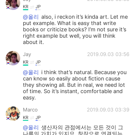
KR
JP
@올리
also, i reckon it’s kinda art. Let me
put example. What is easy that write
books or criticize books? I’m not sure it’s
right example but well, you will think
about it.
Jay
2019.09.03 03:56
KR
JP
@올리
i think that’s natural. Because you
can know so easily about fiction cause
they showing all. But in real, we need lot
of time. So it’s instant, comfortable and
easy.
Marco
2019.09.03 03:39
KR
JP
@올리
생산자의 관점에서는 모든 것이 그
나름의 가치가 있지요. 창작으로 연결되는