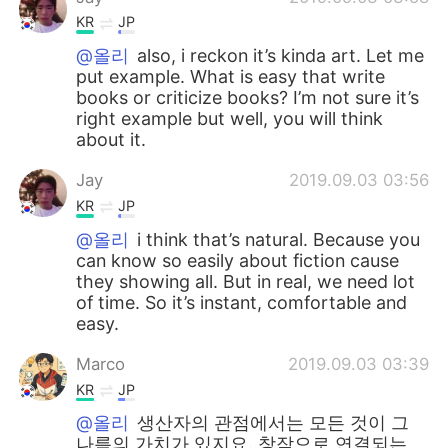
KR
JP
@올리
also, i reckon it’s kinda art. Let me
put example. What is easy that write
books or criticize books? I’m not sure it’s
right example but well, you will think
about it.
Jay
2019.09.03 03:56
KR
JP
@올리
i think that’s natural. Because you
can know so easily about fiction cause
they showing all. But in real, we need lot
of time. So it’s instant, comfortable and
easy.
Marco
2019.09.03 03:39
KR
JP
@올리
생산자의 관점에서는 모든 것이 그
나름의 가치가 있지요. 창작으로 연결되는