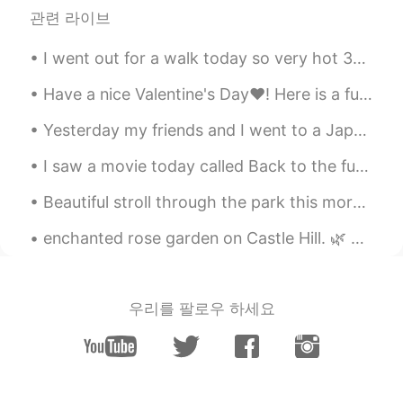
관련 라이브
Anne Kim
2019.09.03 03:17
I went out for a walk today so very hot 30°c today. 🔆🔅🔆🔅🔆🔅🔆🔅😳😅🌳🦆🏔🏞 I came home and saw my Engl...
KR
EN
@올리
Thank you for your
Have a nice Valentine's Day❤! Here is a fun and jazzy song about English pronunciation and about ...
comprehension
Yesterday my friends and I went to a Japanese restaurant and we ate a lot of sushi. It was really...
올리
2019.09.03 03:12
I saw a movie today called Back to the future🍿 I know some of you may have not heard of it. 😅 I...
EN
KR
@Jay
Yeah, I could see how real stories
Beautiful stroll through the park this morning was. Also Happy Saturday to.you all ! Goodnight! t...
could be more emotionally taxing and
difficult to face. I still find it really weird
enchanted rose garden on Castle Hill. 🌿 For many years, the Rose Garden at Castle Hill in the Ip...
that people get so immersed in fictional
stories while lacking empathy for real
people, though.
우리를 팔로우 하세요
올리
2019.09.03 03:10
EN
KR
@Marco
사람들의 이야기는 특별한 게 없다
는 말씀인가요? 전 오히려 현실이 드라마보