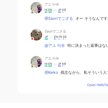
アユ 아유
HI
EN
JP
KR
@Saoriでござる
オー そうなんです
Saoriでござる
JP
EN
FR
DE
@アユ 아유
特に決まった返事はない
アユ 아유
HI
EN
JP
KR
@Keiko
残念ながら、私そういう人で
Open HelloTal
アユ 아유
HI
EN
JP
KR
@Saoriでござる
返事はどうやってし