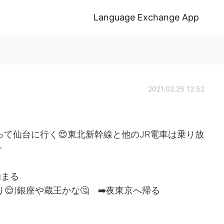
Language Exchange App
2021.02.25 12:52
って仙台に行く😍東北新幹線と他のJR電車は乗り放
一
泊まる
)銀座や蔵王かな🤔 ➡️夜東京へ帰る