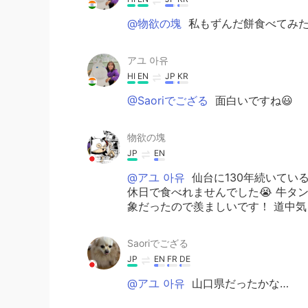
@物欲の塊
私もずんだ餅食べてみた
アユ 아유
HI
EN
JP
KR
@Saoriでござる
面白いですね😃
物欲の塊
JP
EN
@アユ 아유
仙台に130年続いて
休日で食べれませんでした😭 牛タ
象だったので羨ましいです！ 道中
Saoriでござる
JP
EN
FR
DE
@アユ 아유
山口県だったかな…