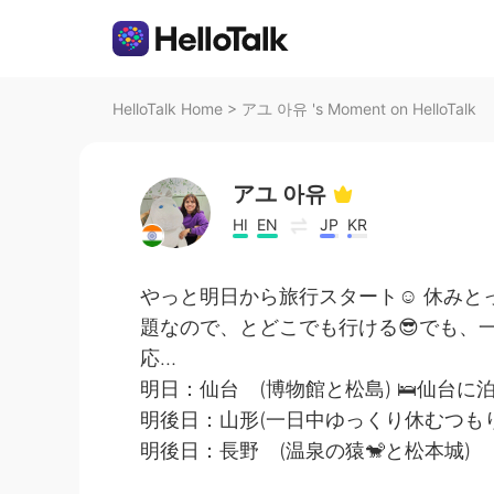
HelloTalk Home
>
アユ 아유 's Moment on HelloTalk
アユ 아유
HI
EN
JP
KR
やっと明日から旅行スタート☺ 休みと
題なので、とどこでも行ける😎でも、
応…
明日：仙台 (博物館と松島) 🛌仙台に
明後日：山形(一日中ゆっくり休むつもり
明後日：長野 (温泉の猿🐒と松本城)