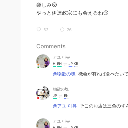
楽しみ😚
やっと伊達政宗にも会えるね😚
52
26
Comments
アユ 아유
HI
EN
JP
KR
@物欲の塊
機会が有れば食べたいで
物欲の塊
JP
EN
@アユ 아유
そこのお店は三色のず
アユ 아유
HI
EN
JP
KR