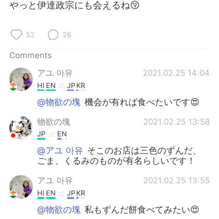
日本語
한국어
やっと伊達政宗にも会えるね😚
Русский
ไทย
52
26
Indonesia
Italiano
Comments
アユ 아유
2021.02.25 14:04
Türkçe
Tiếng Việt
HI
EN
JP
KR
Português
@物欲の塊
機会が有れば食べたいです😍
物欲の塊
2021.02.25 13:58
JP
EN
@アユ 아유
そこのお店は三色のずんだ、
ごま、くるみのものが有名らしいです！
アユ 아유
2021.02.25 13:55
HI
EN
JP
KR
@物欲の塊
私もずんだ餅食べてみたい😍