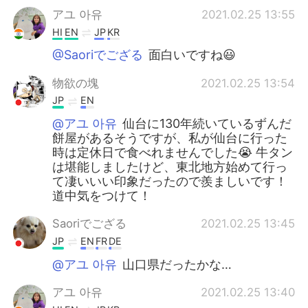
アユ 아유
2021.02.25 13:55
HI
EN
JP
KR
@Saoriでござる
面白いですね😃
物欲の塊
2021.02.25 13:54
JP
EN
@アユ 아유
仙台に130年続いているずんだ
餅屋があるそうですが、私が仙台に行った
時は定休日で食べれませんでした😭 牛タン
は堪能しましたけど、東北地方始めて行っ
て凄いいい印象だったので羨ましいです！
道中気をつけて！
Saoriでござる
2021.02.25 13:45
JP
EN
FR
DE
@アユ 아유
山口県だったかな…
アユ 아유
2021.02.25 13:40