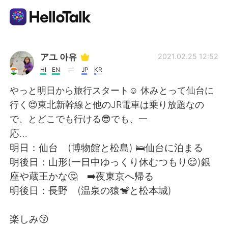
Language Exchange App
アユ 아유
2021.02.25 12:52
HI
EN
JP
KR
AI Grammar Checker
やっと明日から旅行スタート☺ 休みとって仙台に
行く😍東北新幹線と他のJR電車は乗り放題なの
English
で、とどこでも行ける😎でも、一
応…
明日：仙台 (博物館と松島) 🛌仙台に泊まる
简体中文
繁體中文
明後日：山形(一日中ゆっくり休むつもり😌)銀
座や蔵王かな🤔 ➡️夜東京へ帰る
Español
العربية
明後日：長野 (温泉の猿🐒と松本城)
Français
Deutsch
楽しみ😚