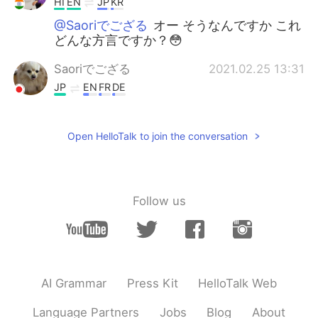
HI
EN
JP
KR
@Saoriでござる
オー そうなんですか これ
どんな方言ですか？😳
Saoriでござる
2021.02.25 13:31
JP
EN
FR
DE
@アユ 아유
特に決まった返事はないかな
🤔💦
Open HelloTalk to join the conversation
アユ 아유
2021.02.25 13:24
HI
EN
JP
KR
@Keiko
残念ながら、私そういう人ではな
Follow us
いですね😚
アユ 아유
2021.02.25 13:23
HI
EN
JP
KR
@Saoriでござる
返事はどうやってします
AI Grammar
Press Kit
HelloTalk Web
か？😳
Language Partners
Jobs
Blog
About