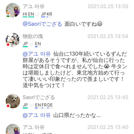
アユ 아유
2021.02.25 13:55
HI
EN
JP
KR
@Saoriでござる
面白いですね😃
物欲の塊
2021.02.25 13:54
JP
EN
@アユ 아유
仙台に130年続いているずんだ
餅屋があるそうですが、私が仙台に行った
時は定休日で食べれませんでした😭 牛タン
は堪能しましたけど、東北地方始めて行っ
て凄いいい印象だったので羨ましいです！
道中気をつけて！
Saoriでござる
2021.02.25 13:45
JP
EN
FR
DE
@アユ 아유
山口県だったかな…
アユ 아유
2021.02.25 13:40