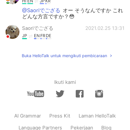
HI
EN
JP
KR
@Saoriでござる
オー そうなんですか これ
どんな方言ですか？😳
Saoriでござる
2021.02.25 13:31
JP
EN
FR
DE
@アユ 아유
特に決まった返事はないかな
🤔💦
Buka HelloTalk untuk mengikuti pembicaraan
アユ 아유
2021.02.25 13:24
HI
EN
JP
KR
@Keiko
残念ながら、私そういう人ではな
Ikuti kami
いですね😚
アユ 아유
2021.02.25 13:23
HI
EN
JP
KR
@Saoriでござる
返事はどうやってします
AI Grammar
Press Kit
Laman HelloTalk
か？😳
Language Partners
Pekerjaan
Blog