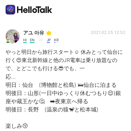
Aplikasi Pertukaran Bahasa
アユ 아유
2021.02.25 12:52
HI
EN
JP
KR
AI Grammar Checker
やっと明日から旅行スタート☺ 休みとって仙台に
行く😍東北新幹線と他のJR電車は乗り放題なの
Indonesia
で、とどこでも行ける😎でも、一
応…
明日：仙台 (博物館と松島) 🛌仙台に泊まる
English
简体中文
明後日：山形(一日中ゆっくり休むつもり😌)銀
座や蔵王かな🤔 ➡️夜東京へ帰る
繁體中文
Español
明後日：長野 (温泉の猿🐒と松本城)
العربية
Français
楽しみ😚