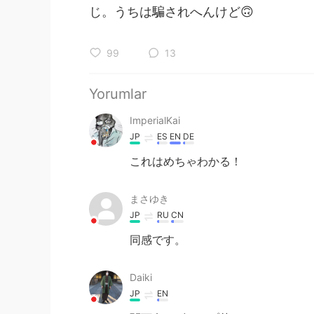
じ。うちは騙されへんけど🙃
99
13
Yorumlar
ImperialKai
JP
ES
EN
DE
これはめちゃわかる！
まさゆき
JP
RU
CN
同感です。
Daiki
JP
EN