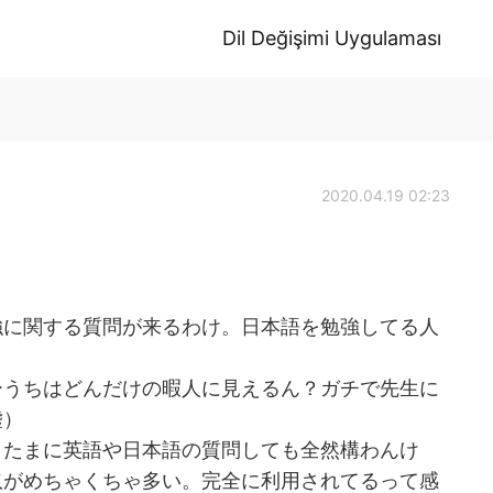
Dil Değişimi Uygulaması
2020.04.19 02:23
強に関する質問が来るわけ。日本語を勉強してる人
ーうちはどんだけの暇人に見えるん？ガチで先生に
嘘）
、たまに英語や日本語の質問しても全然構わんけ
奴がめちゃくちゃ多い。完全に利用されてるって感