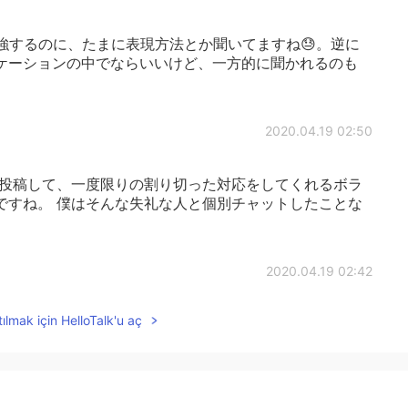
勉強するのに、たまに表現方法とか聞いてますね😓。逆に
ケーションの中でならいいけど、一方的に聞かれるのも
2020.04.19 02:50
に投稿して、一度限りの割り切った対応をしてくれるボラ
ですね。 僕はそんな失礼な人と個別チャットしたことな
2020.04.19 02:42
ılmak için HelloTalk'u aç
しろ助けてなんぼだと思ってる。ただ日本語を直してもな
から、どうすればもっと良くなるようにアドバイスするよ