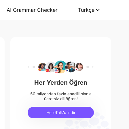
AI Grammar Checker
Türkçe
Her Yerden Öğren
50 milyondan fazla anadili olanla
ücretsiz dil öğren!
HelloTalk'u indir