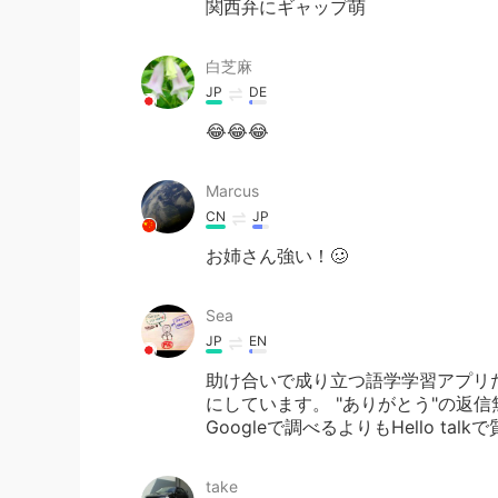
関西弁にギャップ萌
白芝麻
JP
DE
😂😂😂
Marcus
CN
JP
お姉さん強い！🥴
Sea
JP
EN
助け合いで成り立つ語学学習アプリ
にしています。 "ありがとう"の返
Googleで調べるよりもHello t
take