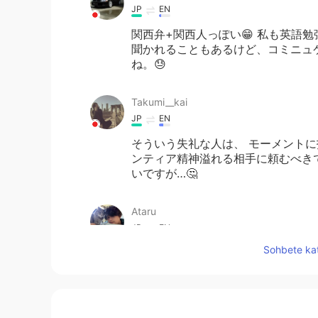
JP
EN
関西弁+関西人っぽい😁 私も英語
聞かれることもあるけど、コミニュ
ね。😓
Takumi__kai
JP
EN
そういう失礼な人は、 モーメント
ンティア精神溢れる相手に頼むべき
いですが…🤔
Ataru
JP
EN
Sohbete kat
自分は先生を目指しているから、む
んで間違ってるかわからないだろう
うにしてる！