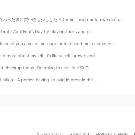
2020.04.19 02:35
 especially on this part. They should
物も少しした After finishing our fun we did a little shoppi...
unicate.
ebrate April Fool's Day by playing tricks and pr...
2020.04.19 02:33
 to send you a voice message or text send me a commen...
nd more about myself. It’s like a self-growth and...
少しコミュニケーション欲しいよね。 僕は「修正して」の
nd checkup today. I'm going to use Little 🐯 Ti...
ition - A person having an avid interest in the ...
2020.04.19 02:25
人も居てますが、まず自分で調べてくださいって思います
2020.04.19 02:24
AI Grammar
Press Kit
HelloTalk Web