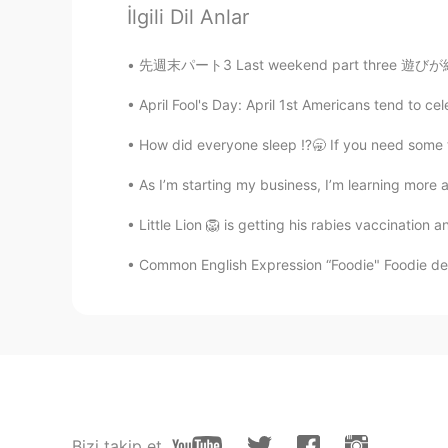
mariko
İlgili Dil Anlar
JP
EN
それ以外何も話しかけてくれへん奴が〜 I agree
先週末パート3 Last weekend part three 遊びが終わった後に買い
google if they don't want to comm
April Fool's Day: April 1st Americans tend to cel
Takashi
How did everyone sleep ⁉️🥱 If you need some
JP
EN
As I’m starting my business, I’m learning more a
関西弁完璧だね😆w 確かに、もう
リンクだけ貼る事にしてます👍
Little Lion 🦁 is getting his rabies vaccination a
Common English Expression “Foodie" Foodie defin
신수아
JP
KR
たまに、翻訳してくだい！って言う
よね😔
りく
JP
PT
Bizi takip et