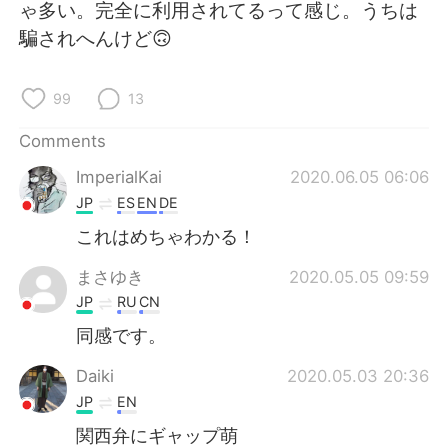
日本語
한국어
ゃ多い。完全に利用されてるって感じ。うちは
騙されへんけど🙃
Русский
ไทย
99
13
Indonesia
Italiano
Comments
Türkçe
Tiếng Việt
ImperialKai
2020.06.05 06:06
JP
ES
EN
DE
Português
これはめちゃわかる！
まさゆき
2020.05.05 09:59
JP
RU
CN
同感です。
Daiki
2020.05.03 20:36
JP
EN
関西弁にギャップ萌