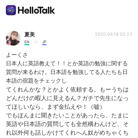
Language Exchange App
夏美
2020.04.19 02:23
EN
JP
AI Grammar Checker
よーくさ
日本人に英語教えて！！とか英語の勉強に関する
English
質問が来るわけ。日本語を勉強してる人たちも日
本語の宿題をチェックし
てくれんかな？とかよく依頼する。もーうちは
简体中文
繁體中文
どんだけの暇人に見えるん？ガチで先生になっ
てほしいなら、まず金払えや！（嘘）
Español
العربية
でもほんまに聞きたいことがあったら、たまに
英語や日本語の質問しても全然構わんけど、そ
Français
Deutsch
れ以外何も話しかけてくれへん奴がめちゃくち