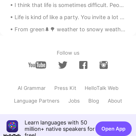
けてなんぼだと思ってる。ただ日本語を直
I think that life is sometimes difficult. People encounter many challenges. Family members get si...
してもなんで間違ってるかわからないだろ
うから、どうすればもっと良くなるように
Life is kind of like a party. You invite a lot of people, some leave early, some stay all night, ...
アドバイスするようにしてる！
From green🌲🌳 weather to snowy weather on the same day☃️ Trying my hand at baking 👨‍🍳🍪 over the h...
mariko
2020.04.19 02:35
JP
EN
それ以外何も話しかけてくれへん奴が〜 I
Follow us
agree especially on this part. They should
google if they don't want to
communicate.
Takashi
2020.04.19 02:33
AI Grammar
Press Kit
HelloTalk Web
JP
EN
関西弁完璧だね😆w 確かに、もう少しコミ
Language Partners
Jobs
Blog
About
ュニケーション欲しいよね。 僕は「修正し
て」のリンクだけ貼る事にしてます👍
Learn languages with 50
신수아
2020.04.19 02:25
million+ native speakers for
Open App
JP
KR
free!