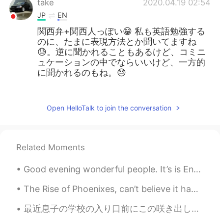
take
2020.04.19 02:54
JP
EN
関西弁+関西人っぽい😁 私も英語勉強する
のに、たまに表現方法とか聞いてますね
😓。逆に聞かれることもあるけど、コミニ
ュケーションの中でならいいけど、一方的
に聞かれるのもね。😓
Takumi__kai
2020.04.19 02:50
JP
EN
Open HelloTalk to join the conversation
そういう失礼な人は、 モーメントに投稿し
て、一度限りの割り切った対応をしてくれ
るボランティア精神溢れる相手に頼むべき
Related Moments
ですね。 僕はそんな失礼な人と個別チャッ
トしたことないですが…🤔
Good evening wonderful people. It’s is English practice time soon! Send me a message if you wan...
Ataru
2020.04.19 02:42
The Rise of Phoenixes, can’t believe it had me intrigue for 70 episodes 🤦‍♂️. This series was rea...
JP
EN
最近息子の学校の入り口前にこの咲き出した花が見える Recently I can see these blossomed flowers in front of my son’s school ...
自分は先生を目指しているから、むしろ助