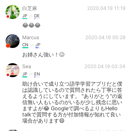
白芝麻
2020.04.19 11:19
JP
DE
😂😂😂
Marcus
2020.04.19 05:28
CN
JP
お姉さん強い！🥴
Sea
2020.04.19 03:34
JP
EN
助け合いで成り立つ語学学習アプリだと僕
は認識しているので質問されたら丁寧に答
えるようにしています。 "ありがとう"の返
信無い人もいるのがいるが少し残念に思い
ますよが😂 Googleで調べるよりもHello
talkで質問する方が付加情報が知れて良い
場合があります😄