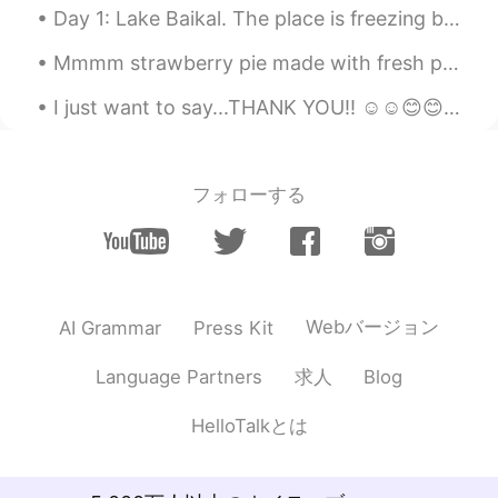
けてなんぼだと思ってる。ただ日本語を直
Day 1: Lake Baikal. The place is freezing but it’s really beautiful. It’s white as far as you ca...
してもなんで間違ってるかわからないだろ
うから、どうすればもっと良くなるように
Mmmm strawberry pie made with fresh picked strawberries 🍓 Definitely best served warm with vanill...
アドバイスするようにしてる！
I just want to say...THANK YOU!! ☺☺😊😊 To all my new followers ❤❤❤ Thank you for liking my pos...
mariko
2020.04.19 02:35
JP
EN
それ以外何も話しかけてくれへん奴が〜 I
フォローする
agree especially on this part. They should
google if they don't want to
communicate.
Takashi
2020.04.19 02:33
Webバージョン
AI Grammar
Press Kit
JP
EN
関西弁完璧だね😆w 確かに、もう少しコミ
求人
Language Partners
Blog
ュニケーション欲しいよね。 僕は「修正し
て」のリンクだけ貼る事にしてます👍
HelloTalkとは
신수아
2020.04.19 02:25
JP
KR