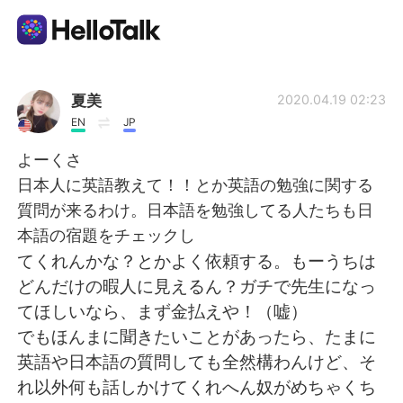
語学交換アプリ
夏美
2020.04.19 02:23
EN
JP
AI Grammar Checker
よーくさ
日本人に英語教えて！！とか英語の勉強に関する
日本語
質問が来るわけ。日本語を勉強してる人たちも日
本語の宿題をチェックし
てくれんかな？とかよく依頼する。もーうちは
English
简体中文
どんだけの暇人に見えるん？ガチで先生になっ
てほしいなら、まず金払えや！（嘘）
繁體中文
Español
でもほんまに聞きたいことがあったら、たまに
英語や日本語の質問しても全然構わんけど、そ
العربية
Français
れ以外何も話しかけてくれへん奴がめちゃくち