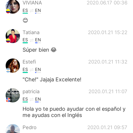
日本語
한국어
VIVIANA
2020.06.17 00:36
ES
EN
Русский
ไทย
😊
Indonesia
Italiano
Tatiana
2020.01.21 15:22
ES
EN
Türkçe
Tiếng Việt
Súper bien 😂
Português
Estefi
2020.01.21 11:32
ES
EN
"Che!" Jajaja Excelente!
patricia
2020.01.21 11:07
ES
EN
Hola yo te puedo ayudar con el español y
me ayudas con el Inglés
Pedro
2020.01.21 09:57