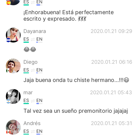
ES
EN
¡Enhorabuena! Está perfectamente
escrito y expresado. 💃💃💃
Dayanara
2020.01.21 09:29
ES
EN
😂😂
Diego
2020.01.21 06:16
ES
EN
Jaja buena onda tu chiste hermano...!!!😃
mar
2020.01.21 05:43
ES
EN
Tal vez sea un sueño premonitorio jajajaj
Andrés
2020.01.21 05:31
ES
EN