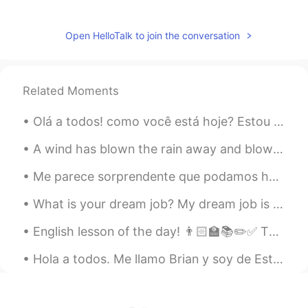
😁😄
Paty
2020.01.21 05:30
Open HelloTalk to join the conversation
ES
PT
Que loco 🤣🤣, ya tienes el español en tu
cerebro , Good job
Related Moments
Karly Huerta
2020.01.21 05:27
Olá a todos! como você está hoje? Estou muito bem! Eu só quero testar minha pronúncia! Se puder, ...
ES
EN
A wind has blown the rain away and blown the sky away and all the leaves away, and the trees stan...
jajajaja 😅 😅 😅
Me parece sorprendente que podamos hablar con personas de todo el mundo en cualquier momento. Sí...
Dulce
2020.01.21 05:17
What is your dream job? My dream job is to be the voice actor who records English listening exams...
ES
EN
😂
English lesson of the day! 👨🏻‍🏫📚✏️✅ This is a topic many people, including many native English s...
Karol
2020.01.21 05:13
Hola a todos. Me llamo Brian y soy de Estados Unidos. Soy un maestro aquí. Estoy aprendiendo espa...
ES
EN
Jajaja