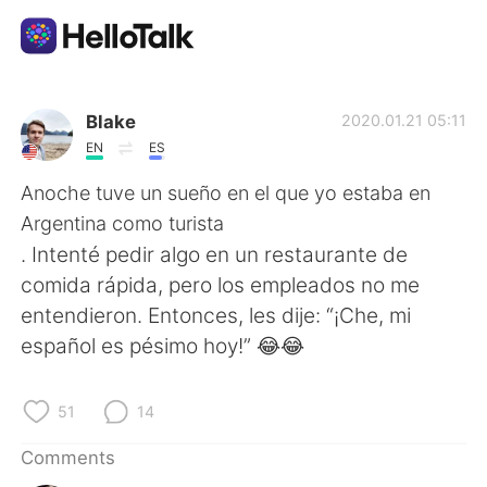
Language Exchange App
Blake
2020.01.21 05:11
EN
ES
AI Grammar Checker
Anoche tuve un sueño en el que yo estaba en
Argentina como turista
English
. Intenté pedir algo en un restaurante de
comida rápida, pero los empleados no me
entendieron. Entonces, les dije: “¡Che, mi
简体中文
繁體中文
español es pésimo hoy!” 😂😂
Español
العربية
51
14
Français
Deutsch
Comments