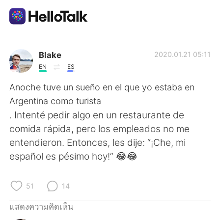
แอปแลกเปลี่ยนทางภาษา
Blake
2020.01.21 05:11
EN
ES
AI Grammar Checker
Anoche tuve un sueño en el que yo estaba en
Argentina como turista
ไทย
. Intenté pedir algo en un restaurante de
comida rápida, pero los empleados no me
entendieron. Entonces, les dije: “¡Che, mi
English
简体中文
español es pésimo hoy!” 😂😂
繁體中文
Español
51
14
العربية
Français
แสดงความคิดเห็น