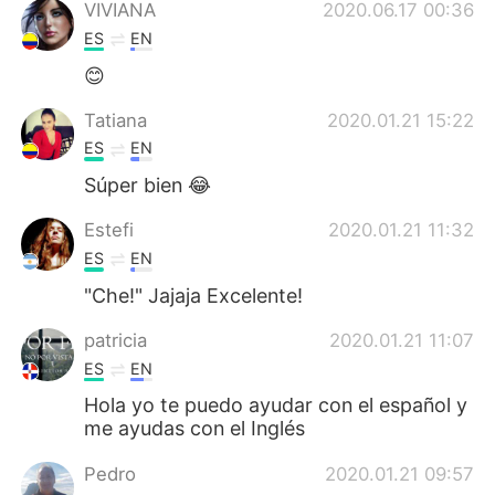
Deutsch
日本語
VIVIANA
2020.06.17 00:36
ES
EN
한국어
Русский
😊
Indonesia
Italiano
Tatiana
2020.01.21 15:22
ES
EN
Türkçe
Tiếng Việt
Súper bien 😂
Português
Estefi
2020.01.21 11:32
ES
EN
"Che!" Jajaja Excelente!
patricia
2020.01.21 11:07
ES
EN
Hola yo te puedo ayudar con el español y
me ayudas con el Inglés
Pedro
2020.01.21 09:57