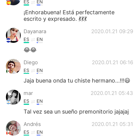
ES
EN
¡Enhorabuena! Está perfectamente
escrito y expresado. 💃💃💃
Dayanara
2020.01.21 09:29
ES
EN
😂😂
Diego
2020.01.21 06:16
ES
EN
Jaja buena onda tu chiste hermano...!!!😃
mar
2020.01.21 05:43
ES
EN
Tal vez sea un sueño premonitorio jajajaj
Andrés
2020.01.21 05:31
ES
EN