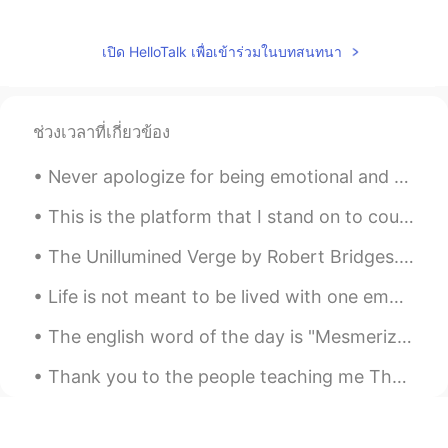
😁😄
Paty
2020.01.21 05:30
เปิด HelloTalk เพื่อเข้าร่วมในบทสนทนา
ES
PT
Que loco 🤣🤣, ya tienes el español en tu
cerebro , Good job
ช่วงเวลาที่เกี่ยวข้อง
Karly Huerta
2020.01.21 05:27
Never apologize for being emotional and sensitive. Let it be a sign that you have a big heart and...
ES
EN
This is the platform that I stand on to count birds for my job. Braddock Bay Hawk Watch, Rocheste...
jajajaja 😅 😅 😅
The Unillumined Verge by Robert Bridges. To a Friend Dying. Part 2 of 3. We are almost there—o...
Dulce
2020.01.21 05:17
Life is not meant to be lived with one emotion. To expect smooth sailing throughout your entire l...
ES
EN
😂
The english word of the day is "Mesmerized".It means to take and keep hold of someone's attention...
Karol
2020.01.21 05:13
Thank you to the people teaching me Thai! 🇹🇭🇹🇭 hopefully I get some more time to practice soon! 😊...
ES
EN
Jajaja