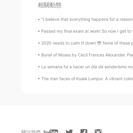
相關動態
Karol
ES
EN
"I believe that everything happens for a reason
Jajaja
Passed my final exam at work! So now I get to 
isa
2020 needs to calm tf down 😳 None of these ph
ES
EN
Burial of Moses by Cecil Frances Alexander. Part 
Lol jajajaja😂
La semana fui a hacer un día de senderismo no 
The man faces of Kuala Lumpur. A vibrant colorful
關注我們