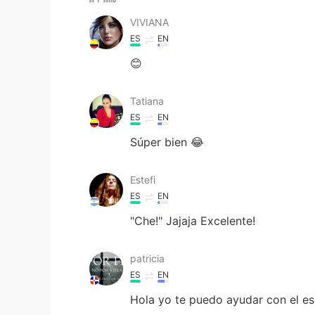
VIVIANA
ES
EN
😊
Tatiana
ES
EN
Súper bien 😂
Estefi
ES
EN
"Che!" Jajaja Excelente!
patricia
ES
EN
Hola yo te puedo ayudar con el es