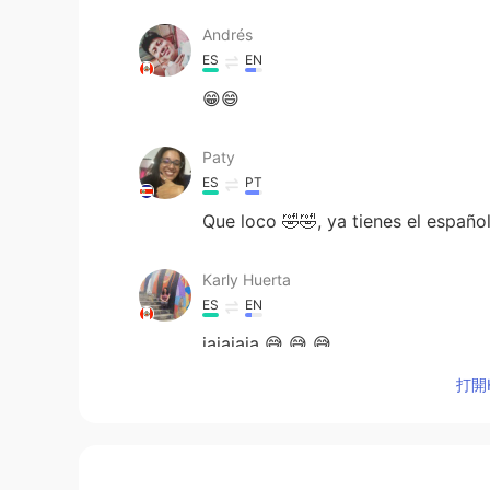
Andrés
ES
EN
😁😄
Paty
ES
PT
Que loco 🤣🤣, ya tienes el españo
Karly Huerta
ES
EN
jajajaja 😅 😅 😅
打開H
Dulce
ES
EN
😂