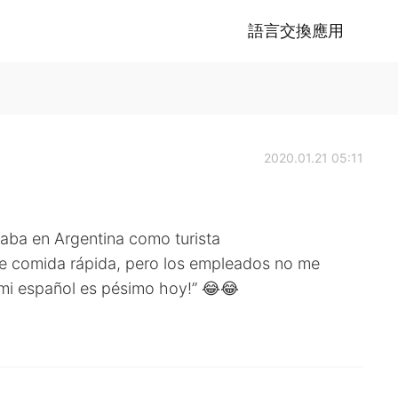
語言交換應用
2020.01.21 05:11
aba en Argentina como turista
 de comida rápida, pero los empleados no me
, mi español es pésimo hoy!” 😂😂