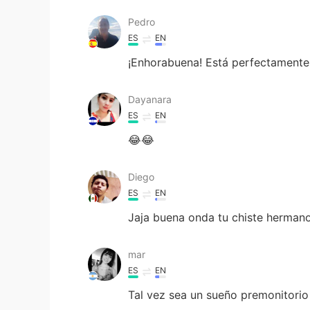
Pedro
ES
EN
¡Enhorabuena! Está perfectamente e
Dayanara
ES
EN
😂😂
Diego
ES
EN
Jaja buena onda tu chiste hermano..
mar
ES
EN
Tal vez sea un sueño premonitorio 