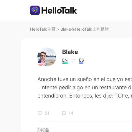
HelloTalk主頁
>
Blake在HelloTalk上的動態
Blake
EN
ES
Anoche tuve un sueño en el que yo est
. Intenté pedir algo en un restaurante
entendieron. Entonces, les dije: “¡Che
51
14
評論