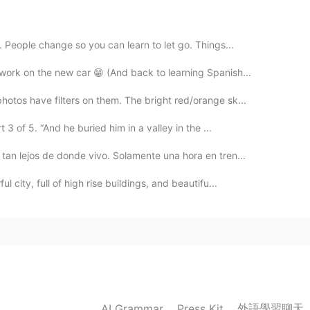
2020.01.21 05:13
. People change so you can learn to let go. Things...
work on the new car 😁 (And back to learning Spanish...
2020.01.21 05:13
otos have filters on them. The bright red/orange sk...
3 of 5. “And he buried him in a valley in the ...
tan lejos de donde vivo. Solamente una hora en tren...
 city, full of high rise buildings, and beautifu...
外語學習聊天
AI Grammar
Press Kit