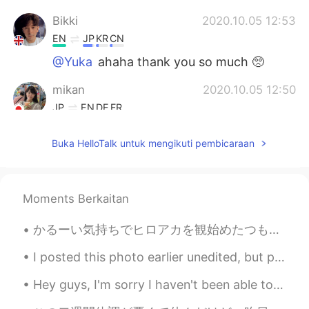
Bikki
2020.10.05 12:53
EN
JP
KR
CN
@Yuka
ahaha thank you so much 🥺
mikan
2020.10.05 12:50
JP
EN
DE
FR
@Bikki
そう、エッグベネディクト😁 好き
Buka HelloTalk untuk mengikuti pembicaraan
で昔よくカフェで食べていました。 すごく
おいしそう😋
Hana
2020.10.05 12:50
Moments Berkaitan
JP
EN
鮪にイクラとキャビア！😳 面白そうな味
かるーい気持ちでヒロアカを観始めたつもりがいつの間にかどっぷりハマってしまいました...。 好きなキャラをひたすら描いてた結果すごく謎な構成とメンツ笑 個人的に峰田君めっちゃ描きやすくて楽しか...
Yuka
2020.10.05 12:49
I posted this photo earlier unedited, but post edits it looked too cool not to share. Chiang Kai-...
JP
EN
Hey guys, I'm sorry I haven't been able to reply in awhile but I promise I will tomorrow. In the...
How delicious they look! The UK has an