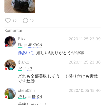
95
15
Komentar
Bikki
2020.11.25 23:39
EN
JP
KR
CN
@あいこ
嬉しい!ありがとう🥺🥺🥺
あいこ
2020.11.25 23:36
JP
EN
どれも全部美味しそう！！盛り付けも素敵
ですね😊
chee02_r
2020.10.05 15:40
JP
SL
EN
CN
美味しそう！！