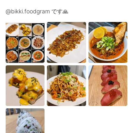
Deutsch
日本語
@bikki.foodgram です🙏
한국어
Русский
ไทย
Italiano
Türkçe
Tiếng Việt
Português