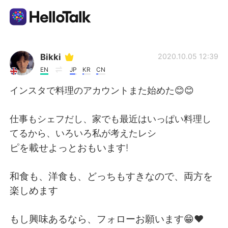
Aplikasi Pertukaran Bahasa
Bikki
2020.10.05 12:39
EN
JP
KR
CN
AI Grammar Checker
インスタで料理のアカウントまた始めた😊😊
Indonesia
仕事もシェフだし、家でも最近はいっぱい料理し
てるから、いろいろ私が考えたレシ
ピを載せよっとおもいます!
English
简体中文
和食も、洋食も、どっちもすきなので、両方を
繁體中文
Español
楽しめます
العربية
Français
もし興味あるなら、フォローお願います😁❤️