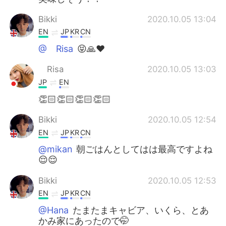
Bikki
2020.10.05 13:04
EN
JP
KR
CN
@ Risa
😝🙏❤️
Risa
2020.10.05 13:03
JP
EN
👏🏻👏🏻👏🏻👏🏻
Bikki
2020.10.05 12:54
EN
JP
KR
CN
@mikan
朝ごはんとしてはは最高ですよね
😌😌
Bikki
2020.10.05 12:53
EN
JP
KR
CN
@Hana
たまたまキャビア、いくら、とあ
かみ家にあったので🤭