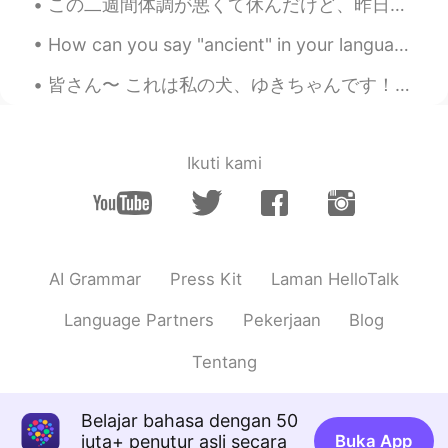
amazing chef!
この二週間体調が悪くて休んだけど、昨日からいつも通りに仕事始めて、とても忙しかったです。久しぶりに皆さんに英語を紹介したいと思います。今日は恋愛と関係あるの熟語です。覚えましょう。💕ところで、今...
Bikki
2020.10.05 12:47
How can you say "ancient" in your language? Today I'm visiting Knossos in Greece, it's a very a...
EN
JP
KR
CN
皆さん〜 これは私の犬、ゆきちゃんです！ 彼女は今三歳です。 彼女は一つの青い目と一つの茶色を持っています。とっても可愛いです！ 今ゆきちゃんは私のお母さんと一緒に住んでいます。彼女が恋しい (...
@mikan
Eggs Benedict のことかしら？😌
mikan
2020.10.05 12:45
Ikuti kami
JP
EN
DE
FR
The left one on the center looks
especially good😸😸
Bikki
2020.10.05 12:45
AI Grammar
Press Kit
Laman HelloTalk
EN
JP
KR
CN
Language Partners
Pekerjaan
Blog
@Kensuke
もっと頑張ります😌
Tentang
Kensuke
2020.10.05 12:43
JP
EN
Belajar bahasa dengan 50
全部美味しそうですね！！🤤
juta+ penutur asli secara
Buka App