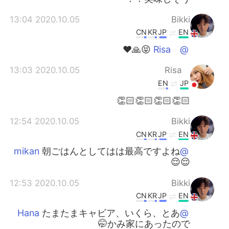
2020.10.05 13:04
Bikki
CN
KR
JP
EN
😝🙏❤️
@ Risa
2020.10.05 13:03
Risa
EN
JP
👏🏻👏🏻👏🏻👏🏻
2020.10.05 12:54
Bikki
CN
KR
JP
EN
朝ごはんとしてはは最高ですよね
@mikan
😌😌
2020.10.05 12:53
Bikki
CN
KR
JP
EN
たまたまキャビア、いくら、とあ
@Hana
かみ家にあったので🤭