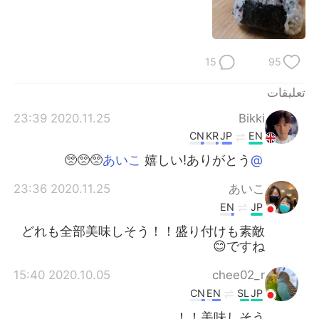
15
95
تعليقات
2020.11.25 23:39
Bikki
CN
KR
JP
EN
嬉しい!ありがとう🥺🥺🥺
@あいこ
2020.11.25 23:36
あいこ
EN
JP
どれも全部美味しそう！！盛り付けも素敵
ですね😊
2020.10.05 15:40
chee02_r
CN
EN
SL
JP
美味しそう！！