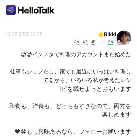
تطبيق تبادل اللغة
Bikki
2020.10.05 12:39
CN
KR
JP
EN
AI Grammar Checker
インスタで料理のアカウントまた始めた😊😊
العربية
仕事もシェフだし、家でも最近はいっぱい料理し
てるから、いろいろ私が考えたレシ
ピを載せよっとおもいます!
English
简体中文
和食も、洋食も、どっちもすきなので、両方を
繁體中文
Español
楽しめます
Français
Deutsch
もし興味あるなら、フォローお願います😁❤️