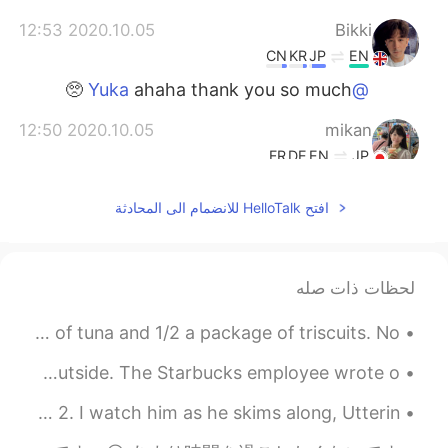
2020.10.05 12:53
Bikki
CN
KR
JP
EN
ahaha thank you so much 🥺
@Yuka
2020.10.05 12:50
mikan
FR
DE
EN
JP
そう、エッグベネディクト😁 好き
@Bikki
افتح HelloTalk للانضمام الى المحادثة
で昔よくカフェで食べていました。 すごく
おいしそう😋
2020.10.05 12:50
Hana
لحظات ذات صله
EN
JP
鮪にイクラとキャビア！😳 面白そうな味
Last Friday's lunch was a bottle of water with 2 packs of tuna and 1/2 a package of triscuits. No...
2020.10.05 12:49
Yuka
Since there’s limited seats inside Starbucks I had to sit outside. The Starbucks employee wrote o...
EN
JP
The Sandpiper by Celia Laighton Thaxter. Part 2 of 2. I watch him as he skims along, Utterin...
How delicious they look! The UK has an