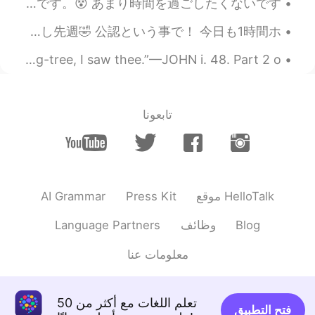
amazing chef!
岐阜公園です。😎 自転車で名古屋から岐阜公園に来ました。39キロです。😁 ここ何か食べようと思ってますが、近くでどのレストランで食べようかわからないです。😵 あまり時間を過ごしたくないです...
2020.10.05 12:47
Bikki
良い天気だねー Share a drink Go have some fun 🥰 近所のパーキングが私の遊園地にw 警察も勝手にしてって感じだったし先週🤣 公認という事で！ 今日も1時間ホ...
CN
KR
JP
EN
I saw Thee by Ray Palmer. “When thou wast under the fig-tree, I saw thee.”—JOHN i. 48. Part 2 o...
Eggs Benedict のことかしら？😌
@mikan
2020.10.05 12:45
mikan
تابعونا
FR
DE
EN
JP
The left one on the center looks
especially good😸😸
2020.10.05 12:45
Bikki
AI Grammar
Press Kit
موقع HelloTalk
CN
KR
JP
EN
Language Partners
وظائف
Blog
もっと頑張ります😌
@Kensuke
معلومات عنا
2020.10.05 12:43
Kensuke
EN
JP
全部美味しそうですね！！🤤
تعلم اللغات مع أكثر من 50
فتح التطبيق