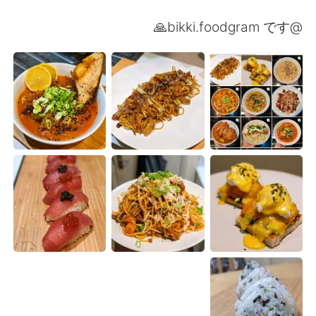
日本語
한국어
@bikki.foodgram です🙏
Русский
ไทย
Indonesia
Italiano
Türkçe
Tiếng Việt
Português