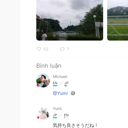
52
7
Bình luận
Michael
EN
JP
@Yumi
😅
Yumi
JP
EN
気持ち良さそうだね！