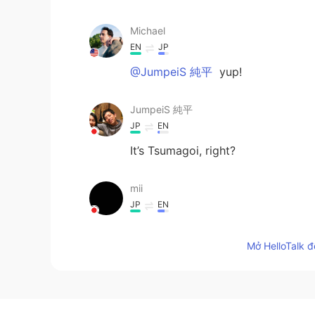
Michael
EN
JP
@JumpeiS 純平
yup!
JumpeiS 純平
JP
EN
It’s Tsumagoi, right?
mii
JP
EN
sunburned and "san ban" are fun
uniform numbers, this sound is mo
Mở HelloTalk đ
Taku
JP
EN