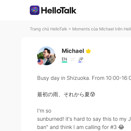
Trang chủ HelloTalk
>
Moments của Michael trên Hell
Michael
EN
JP
Busy day in Shizuoka. From 10:00-16:
最初の雨、それから夏😰
I'm so
sunburned! it's hard to say this to my
ban" and think I am calling for #3 😂