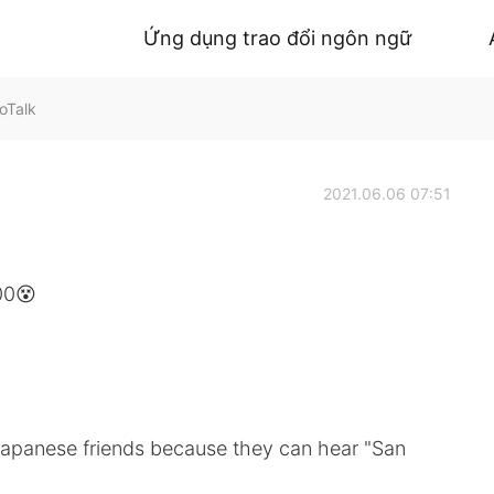
Ứng dụng trao đổi ngôn ngữ
oTalk
2021.06.06 07:51
00😵
 Japanese friends because they can hear "San