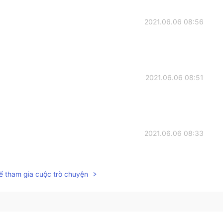
2021.06.06 08:56
2021.06.06 08:51
2021.06.06 08:33
ny😂😂 Because you seems to do some sport and have
re confusing
ể tham gia cuộc trò chuyện
2021.06.06 08:31