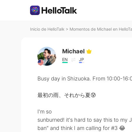
Inicio de HelloTalk
>
Momentos de Michael en HelloTa
Michael
EN
JP
Busy day in Shizuoka. From 10:00-16:
最初の雨、それから夏😰
I'm so
sunburned! it's hard to say this to my
ban" and think I am calling for #3 😂