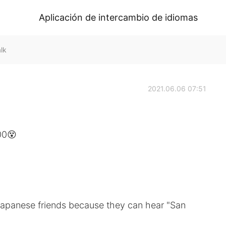
Aplicación de intercambio de idiomas
lk
2021.06.06 07:51
00😵
 Japanese friends because they can hear "San