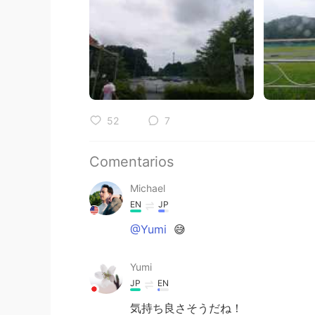
52
7
Comentarios
Michael
EN
JP
@Yumi
😅
Yumi
JP
EN
気持ち良さそうだね！