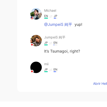
Michael
EN
JP
@JumpeiS 純平
yup!
JumpeiS 純平
JP
EN
It’s Tsumagoi, right?
mii
JP
EN
sunburned and "san ban" are fun
uniform numbers, this sound is mo
Abrir He
Taku
JP
EN