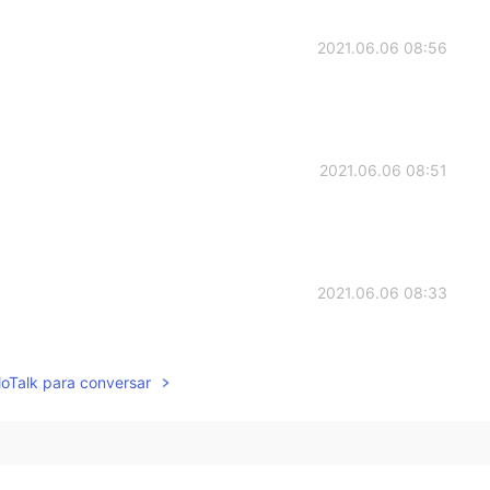
2021.06.06 08:56
2021.06.06 08:51
2021.06.06 08:33
ny😂😂 Because you seems to do some sport and have
re confusing
lloTalk para conversar
2021.06.06 08:31