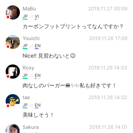
MaBu
2019.11.27 00:09
JP
VI
カーボンフットプリントってなんですか？
Youichi
2019.11.26 17:09
JP
EN
Nice!! 見習わないと😉
Roxy
2019.11.26 14:03
JP
EN
肉なしのバーガー🍔✨✨私も好きです！
tae
2019.11.26 14:02
JP
EN
美味しそう！
Sakura
2019.11.26 14:01