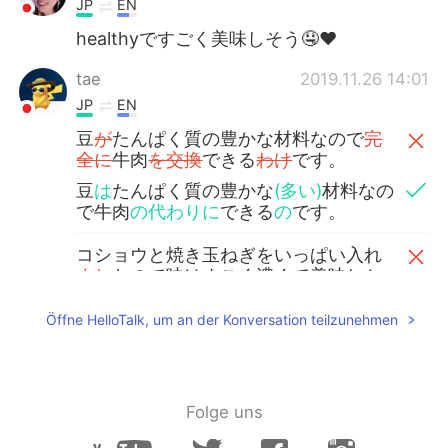
JP
EN
healthyですごく美味しそう🤤❤️
tae
2019.11.26 14:01
JP
EN
豆
が
たんぱく質の豊かな材料なので
完
全に
牛肉
を交換
できる
わけ
です。
豆
は
たんぱく質の豊かな
(多い)
材料なの
で牛肉
の代わりに
できる
の
です。
コショウと焼き玉ねぎをいっぱい入れ
まし
たので味はすごく濃くて美味しか
ったです。
Öffne HelloTalk, um an der Konversation teilzunehmen
コショウと焼き玉ねぎをいっぱい入れ
たので味はすごく濃くて美味しかった
です。
Folge uns
Sakura
2019.11.26 14:01
JP
EN