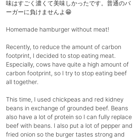
日本語
한국어
味はすごく濃くて美味しかったです。普通のバ
ーガーに負けませんよ😁
Русский
ไทย
Homemade hamburger without meat!
Indonesia
Italiano
Recently, to reduce the amount of carbon
Türkçe
Tiếng Việt
footprint, I decided to stop eating meat.
Especially, cows have quite a high amount of
Português
carbon footprint, so I try to stop eating beef
all together.
This time, I used chickpeas and red kidney
beans in exchange of grounded beef. Beans
also have a lot of protein so I can fully replace
beef with beans. I also put a lot of pepper and
fried onion so the burger tastes strong and