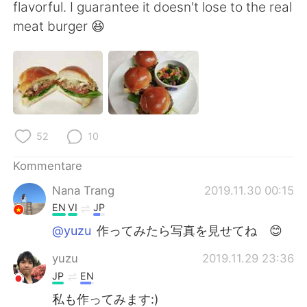
flavorful. I guarantee it doesn't lose to the real
meat burger 😆
52
10
Kommentare
Nana Trang
2019.11.30 00:15
EN
VI
JP
@yuzu
作ってみたら写真を見せてね 😊
yuzu
2019.11.29 23:36
JP
EN
私も作ってみます:)