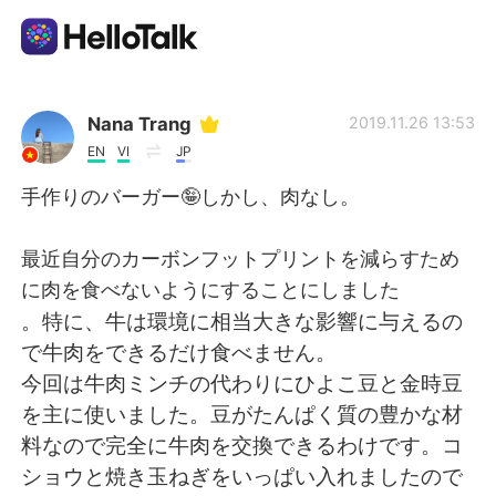
Sprachaustausch-App
Nana Trang
2019.11.26 13:53
EN
VI
JP
AI Grammar Checker
手作りのバーガー🤪しかし、肉なし。
Deutsch
最近自分のカーボンフットプリントを減らすため
に肉を食べないようにすることにしました
。特に、牛は環境に相当大きな影響に与えるの
English
简体中文
で牛肉をできるだけ食べません。
今回は牛肉ミンチの代わりにひよこ豆と金時豆
繁體中文
Español
を主に使いました。豆がたんぱく質の豊かな材
料なので完全に牛肉を交換できるわけです。コ
العربية
Français
ショウと焼き玉ねぎをいっぱい入れましたので