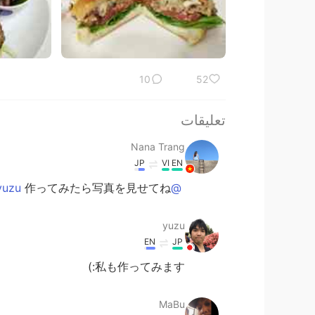
10
52
تعليقات
Nana Trang
JP
VI
EN
作ってみたら写真を見せてね 😊
@yuzu
yuzu
EN
JP
私も作ってみます:)
MaBu