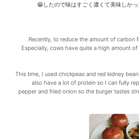
したので味はすごく濃くて美味しかった
Recently, to reduce the amount of carbon fo
Especially, cows have quite a high amount of c
This time, I used chickpeas and red kidney bea
also have a lot of protein so I can fully re
pepper and fried onion so the burger tastes stro