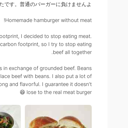
です。普通のバーガーに負けませんよ😁
Homemade hamburger without meat!
otprint, I decided to stop eating meat.
arbon footprint, so I try to stop eating
beef all together.
ns in exchange of grounded beef. Beans
place beef with beans. I also put a lot of
ng and flavorful. I guarantee it doesn't
lose to the real meat burger 😆