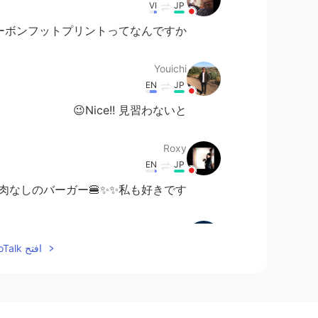
VI
JP
ーボンフットプリントってなんですか？
Youichi
EN
JP
Nice!! 見習わないと😉
Roxy
EN
JP
肉なしのバーガー🍔✨✨私も好きです！
tae
EN
JP
افتح HelloTalk للانضمام الى المحادثة
美味しそう！
Sakura