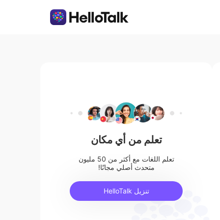
تعلم من أي مكان
تعلم اللغات مع أكثر من 50 مليون
متحدث أصلي مجانًا!
تنزيل HelloTalk