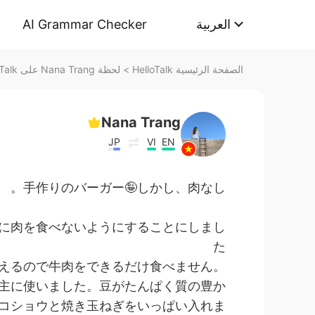
AI Grammar Checker
العربية
لحظة Nana Trang على HelloTalk
>
الصفحة الرئيسية HelloTalk
Nana Trang
JP
VI
EN
手作りのバーガー🤪しかし、肉なし。
に肉を食べないようにすることにしまし
た
。特に、牛は環境に相当大きな影響に与えるので牛肉をできるだけ食べません。
主に使いました。豆がたんぱく質の豊か
コショウと焼き玉ねぎをいっぱい入れま