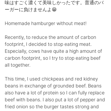
日本語
한국어
味はすごく濃くて美味しかったです。普通のバ
ーガーに負けませんよ😁
Русский
ไทย
Homemade hamburger without meat!
Indonesia
Italiano
Recently, to reduce the amount of carbon
Türkçe
Tiếng Việt
footprint, I decided to stop eating meat.
Especially, cows have quite a high amount of
Português
carbon footprint, so I try to stop eating beef
all together.
This time, I used chickpeas and red kidney
beans in exchange of grounded beef. Beans
also have a lot of protein so I can fully replace
beef with beans. I also put a lot of pepper and
fried onion so the burger tastes strong and