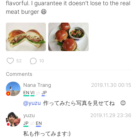
flavorful. I guarantee it doesn't lose to the real
meat burger 😆
52
10
Comments
Nana Trang
2019.11.30 00:15
EN
VI
JP
@yuzu
作ってみたら写真を見せてね 😊
yuzu
2019.11.29 23:36
JP
EN
私も作ってみます:)