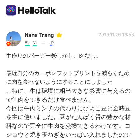
Language Exchange App
Nana Trang
2019.11.26 13:53
EN
VI
JP
AI Grammar Checker
手作りのバーガー🤪しかし、肉なし。
English
最近自分のカーボンフットプリントを減らすため
に肉を食べないようにすることにしました
。特に、牛は環境に相当大きな影響に与えるの
简体中文
繁體中文
で牛肉をできるだけ食べません。
今回は牛肉ミンチの代わりにひよこ豆と金時豆
Español
العربية
を主に使いました。豆がたんぱく質の豊かな材
料なので完全に牛肉を交換できるわけです。コ
Français
Deutsch
ショウと焼き玉ねぎをいっぱい入れましたので