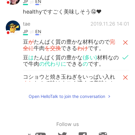
JP
EN
healthyですごく美味しそう🤤❤️
tae
2019.11.26 14:01
JP
EN
豆
が
たんぱく質の豊かな材料なので
完
全に
牛肉
を交換
できる
わけ
です。
豆
は
たんぱく質の豊かな
(多い)
材料なの
で牛肉
の代わりに
できる
の
です。
コショウと焼き玉ねぎをいっぱい入れ
まし
たので味はすごく濃くて美味しか
ったです。
Open HelloTalk to join the conversation
コショウと焼き玉ねぎをいっぱい入れ
たので味はすごく濃くて美味しかった
です。
Follow us
Sakura
2019.11.26 14:01
JP
EN