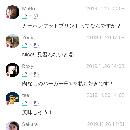
MaBu
2019.11.27 00:09
JP
VI
カーボンフットプリントってなんですか？
Youichi
2019.11.26 17:09
JP
EN
Nice!! 見習わないと😉
Roxy
2019.11.26 14:03
JP
EN
肉なしのバーガー🍔✨✨私も好きです！
tae
2019.11.26 14:02
JP
EN
美味しそう！
Sakura
2019.11.26 14:01