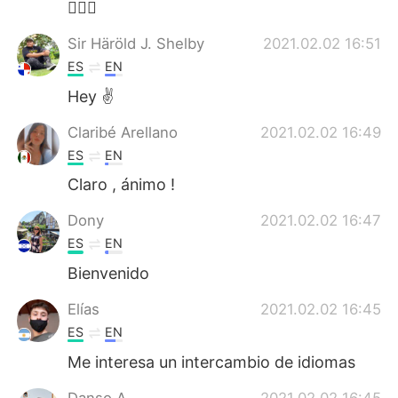
🙋🏻‍♂️
Sir Häröld J. Shelby
2021.02.02 16:51
ES
EN
Hey ✌
Claribé Arellano
2021.02.02 16:49
ES
EN
Claro , ánimo !
Dony
2021.02.02 16:47
ES
EN
Bienvenido
Elías
2021.02.02 16:45
ES
EN
Me interesa un intercambio de idiomas
Danso A
2021.02.02 16:45