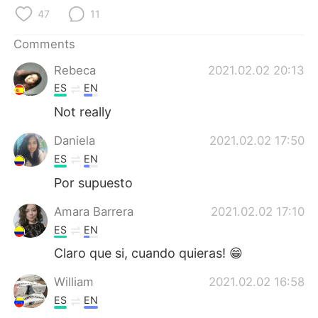
日本語
한국어
47
11
Русский
ไทย
Comments
Rebeca
2021.02.02 20:13
Indonesia
Italiano
ES
EN
Türkçe
Tiếng Việt
Not really
Daniela
2021.02.02 17:50
Português
ES
EN
Por supuesto
Amara Barrera
2021.02.02 17:10
ES
EN
Claro que si, cuando quieras! 😁
William
2021.02.02 16:58
ES
EN