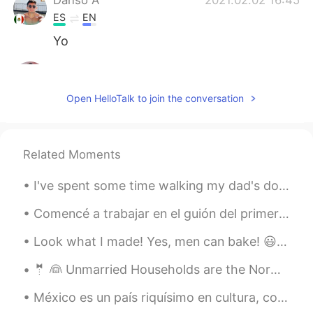
ES
EN
Yo
AnaVilleda
2021.02.02 16:41
ES
EN
Open HelloTalk to join the conversation
Justo a mi me pasó lo mismo, yo volví
apenas ayer 🤣.
Ale
2021.02.02 16:40
Related Moments
ES
EN
I've spent some time walking my dad's dog on the beach, it's been therapeutic and I've enjoyed ge...
Quieres ay
ú
dame?
Comencé a trabajar en el guión del primer video del canal de YouTube que mencioné en la última pu...
¿
Quieres ay
u
da
r
me?
Look what I made! Yes, men can bake! 😃 I made this delicious Mexican Chocolate Cake. It has a 1/4...
🤵 👰 Unmarried Households are the Norm 📓Vocabulary: cease, indicate, perch, primarily, cohabit, ...
México es un país riquísimo en cultura, colores, sabores, climas, gente y un montón de maravillas...