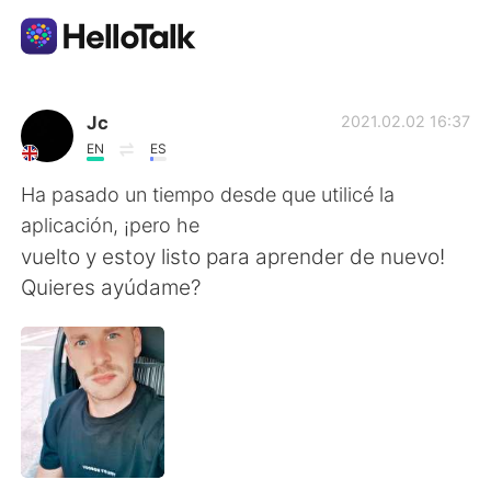
Language Exchange App
Jc
2021.02.02 16:37
EN
ES
AI Grammar Checker
Ha pasado un tiempo desde que utilicé la
aplicación, ¡pero he
English
vuelto y estoy listo para aprender de nuevo!
Quieres ayúdame?
简体中文
繁體中文
Español
العربية
Français
Deutsch