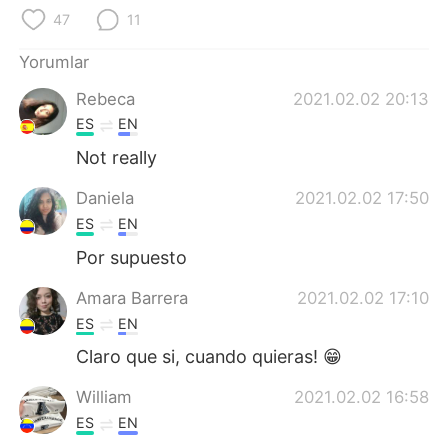
Deutsch
日本語
47
11
한국어
Русский
Yorumlar
Rebeca
2021.02.02 20:13
ไทย
Indonesia
ES
EN
Italiano
Tiếng Việt
Not really
Daniela
2021.02.02 17:50
Português
ES
EN
Por supuesto
Amara Barrera
2021.02.02 17:10
ES
EN
Claro que si, cuando quieras! 😁
William
2021.02.02 16:58
ES
EN