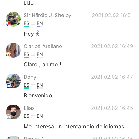
🙋🏻‍♂️
Sir Häröld J. Shelby
2021.02.02 16:51
ES
EN
Hey ✌
Claribé Arellano
2021.02.02 16:49
ES
EN
Claro , ánimo !
Dony
2021.02.02 16:47
ES
EN
Bienvenido
Elías
2021.02.02 16:45
ES
EN
Me interesa un intercambio de idiomas
Danso A
2021.02.02 16:45