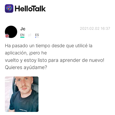
Dil Değişimi Uygulaması
Jc
2021.02.02 16:37
EN
ES
AI Grammar Checker
Ha pasado un tiempo desde que utilicé la
aplicación, ¡pero he
Türkçe
vuelto y estoy listo para aprender de nuevo!
Quieres ayúdame?
English
简体中文
繁體中文
Español
العربية
Français