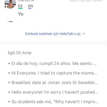
ES
EN
Yo
AnaVilleda
2021.02.02 16:41
ES
EN
Sohbete katılmak için HelloTalk'u aç
Justo a mi me pasó lo mismo, yo volví
apenas ayer 🤣.
Ale
2021.02.02 16:40
İlgili Dil Anlar
ES
EN
El día de hoy, cumplí 24 años. Me siento viejo y todavía tengo muchas cosas que quiero hacer. De...
Quieres ay
ú
dame?
Hi Everyone. I tried to capture the moment tonight on my evening ride. It was so breathtakingly ...
¿
Quieres ay
u
da
r
me?
Breakfast date at Johan Joe’s (A Swedish🇸🇪 coffee☕️ shop) Appointment downtown West Palm Beach Co...
Hello everyone! I’m sorry I haven’t posted a lesson recently, I have been so busy. Here is anot...
So students ask me, “Why haven’t I improved? Even though I’ve been studying everyday!”‼️❓🤔 Well....