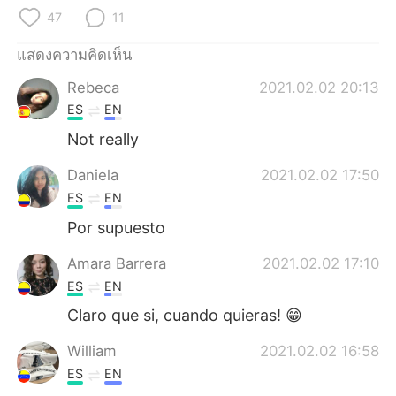
Deutsch
日本語
47
11
한국어
Русский
แสดงความคิดเห็น
Rebeca
2021.02.02 20:13
Indonesia
Italiano
ES
EN
Türkçe
Tiếng Việt
Not really
Daniela
2021.02.02 17:50
Português
ES
EN
Por supuesto
Amara Barrera
2021.02.02 17:10
ES
EN
Claro que si, cuando quieras! 😁
William
2021.02.02 16:58
ES
EN