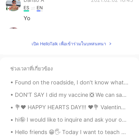
ES
EN
Yo
AnaVilleda
2021.02.02 16:41
ES
EN
เปิด HelloTalk เพื่อเข้าร่วมในบทสนทนา
Justo a mi me pasó lo mismo, yo volví
apenas ayer 🤣.
Ale
2021.02.02 16:40
ช่วงเวลาที่เกี่ยวข้อง
ES
EN
Found on the roadside, I don't know what kind of fruit it's but seem like extraordinary banana tr...
Quieres ay
ú
dame?
DON'T SAY I did my vaccine ❎ We can say I got my vaccine. Or I had my vaccine. I got ...
¿
Quieres ay
u
da
r
me?
💐❤️ HAPPY HEARTS DAY!!! ❤️💐 Valentine’s Day is all about LOVE. So, I am sending some of mine to...
hi🤪 I would like to inquire and ask your opinion.Do you like classic style?🤓 or is it better to h...
Hello friends 😁🖐 Today I want to teach you about "homophones" these are when words have the same ...