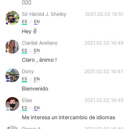
🙋🏻‍♂️
Sir Häröld J. Shelby
2021.02.02 16:51
ES
EN
Hey ✌
Claribé Arellano
2021.02.02 16:49
ES
EN
Claro , ánimo !
Dony
2021.02.02 16:47
ES
EN
Bienvenido
Elías
2021.02.02 16:45
ES
EN
Me interesa un intercambio de idiomas
Danso A
2021.02.02 16:45